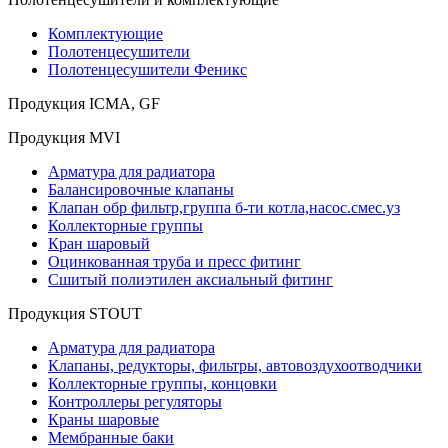
Комплектующие
Полотенцесушители
Полотенцесушители Феникс
Продукция ICMA, GF
Продукция MVI
Арматура для радиатора
Балансировочные клапаны
Клапан обр фильтр,группа б-ти котла,насос.смес.уз
Коллекторные группы
Кран шаровый
Оцинкованная труба и пресс фитинг
Сшитый полиэтилен аксиальный фитинг
Продукция STOUT
Арматура для радиатора
Клапаны, редукторы, фильтры, автовоздухоотводчики
Коллекторные группы, концовки
Контроллеры регуляторы
Краны шаровые
Мембранные баки