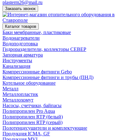
plasterm26@mail.ru
Заказать звонок
Каталог товаров
Баки мембранные, пластиковые
Водонагреватели
Водоподготовка
Гидроразделители, коллекторы СЕВЕР
Запорная арматура
Инструменты
Канализация
Компрессионные фитинги Gebo
Компрессионные фитинги и трубы (ПНД)
Котельное оборудование
Металл
Металлопластик
Металлохомут
Насосы, счетчики, байпасы
Полипропилен Pro Aqua
Полипропилен RTP (белый)
Полипропилен RTP (серый)
Полотенцесушители и комплектующие
Продукция ICMA, GF
Продукция MVI