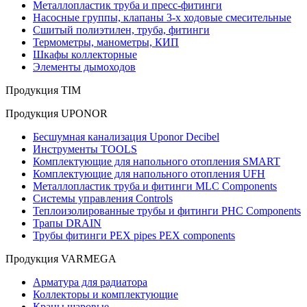
Металлопластик труба и пресс-фитинги
Насосные группы, клапаны 3-х ходовые смесительные
Сшитый полиэтилен, труба, фитинги
Термометры, манометры, КИП
Шкафы коллекторные
Элементы дымоходов
Продукция TIM
Продукция UPONOR
Бесшумная канализация Uponor Decibel
Инструменты TOOLS
Комплектующие для напольного отопления SMART
Комплектующие для напольного отопления UFH
Металлопластик труба и фитинги MLC Components
Системы управления Controls
Теплоизолированные трубы и фитинги PHC Components
Трапы DRAIN
Трубы фитинги PEX pipes PEX components
Продукция VARMEGA
Арматура для радиатора
Коллекторы и комплектующие
Краны шаровые