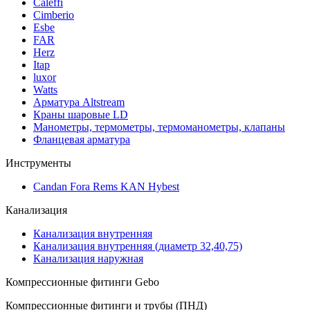
Caleffi
Cimberio
Esbe
FAR
Herz
Itap
luxor
Watts
Арматура Altstream
Краны шаровые LD
Манометры, термометры, термоманометры, клапаны
Фланцевая арматура
Инструменты
Candan Fora Rems KAN Hybest
Канализация
Канализация внутренняя
Канализация внутренняя (диаметр 32,40,75)
Канализация наружная
Компрессионные фитинги Gebo
Компрессионные фитинги и трубы (ПНД)