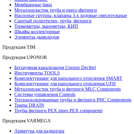
Мембранные баки
Металлопластик труба и пресс-фитинги
Насосные группы, клапаны 3-х ходовые смесительные
Сшитый полиэтилен, труба, фитинги
Термометры, манометры, КИП
Шкафы коллекторные
Элементы дымоходов
Продукция TIM
Продукция UPONOR
Бесшумная канализация Uponor Decibel
Инструменты TOOLS
Комплектующие для напольного отопления SMART
Комплектующие для напольного отопления UFH
Металлопластик труба и фитинги MLC Components
Системы управления Controls
Теплоизолированные трубы и фитинги PHC Components
Трапы DRAIN
Трубы фитинги PEX pipes PEX components
Продукция VARMEGA
Арматура для радиатора