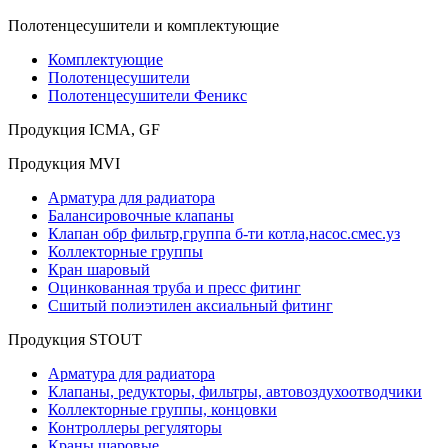
Полотенцесушители и комплектующие
Комплектующие
Полотенцесушители
Полотенцесушители Феникс
Продукция ICMA, GF
Продукция MVI
Арматура для радиатора
Балансировочные клапаны
Клапан обр фильтр,группа б-ти котла,насос.смес.уз
Коллекторные группы
Кран шаровый
Оцинкованная труба и пресс фитинг
Сшитый полиэтилен аксиальный фитинг
Продукция STOUT
Арматура для радиатора
Клапаны, редукторы, фильтры, автовоздухоотводчики
Коллекторные группы, концовки
Контроллеры регуляторы
Краны шаровые