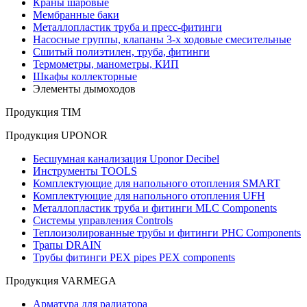
Краны шаровые
Мембранные баки
Металлопластик труба и пресс-фитинги
Насосные группы, клапаны 3-х ходовые смесительные
Сшитый полиэтилен, труба, фитинги
Термометры, манометры, КИП
Шкафы коллекторные
Элементы дымоходов
Продукция TIM
Продукция UPONOR
Бесшумная канализация Uponor Decibel
Инструменты TOOLS
Комплектующие для напольного отопления SMART
Комплектующие для напольного отопления UFH
Металлопластик труба и фитинги MLC Components
Системы управления Controls
Теплоизолированные трубы и фитинги PHC Components
Трапы DRAIN
Трубы фитинги PEX pipes PEX components
Продукция VARMEGA
Арматура для радиатора