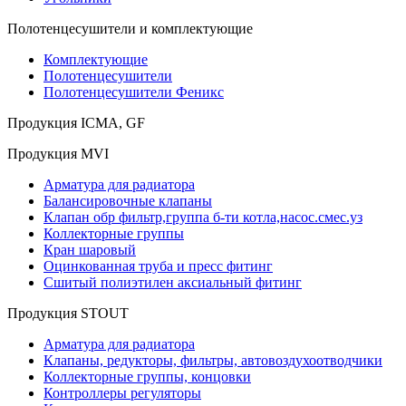
Полотенцесушители и комплектующие
Комплектующие
Полотенцесушители
Полотенцесушители Феникс
Продукция ICMA, GF
Продукция MVI
Арматура для радиатора
Балансировочные клапаны
Клапан обр фильтр,группа б-ти котла,насос.смес.уз
Коллекторные группы
Кран шаровый
Оцинкованная труба и пресс фитинг
Сшитый полиэтилен аксиальный фитинг
Продукция STOUT
Арматура для радиатора
Клапаны, редукторы, фильтры, автовоздухоотводчики
Коллекторные группы, концовки
Контроллеры регуляторы