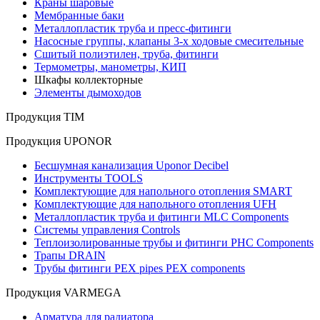
Краны шаровые
Мембранные баки
Металлопластик труба и пресс-фитинги
Насосные группы, клапаны 3-х ходовые смесительные
Сшитый полиэтилен, труба, фитинги
Термометры, манометры, КИП
Шкафы коллекторные
Элементы дымоходов
Продукция TIM
Продукция UPONOR
Бесшумная канализация Uponor Decibel
Инструменты TOOLS
Комплектующие для напольного отопления SMART
Комплектующие для напольного отопления UFH
Металлопластик труба и фитинги MLC Components
Системы управления Controls
Теплоизолированные трубы и фитинги PHC Components
Трапы DRAIN
Трубы фитинги PEX pipes PEX components
Продукция VARMEGA
Арматура для радиатора