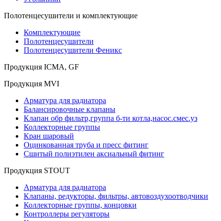
Полотенцесушители и комплектующие
Комплектующие
Полотенцесушители
Полотенцесушители Феникс
Продукция ICMA, GF
Продукция MVI
Арматура для радиатора
Балансировочные клапаны
Клапан обр фильтр,группа б-ти котла,насос.смес.уз
Коллекторные группы
Кран шаровый
Оцинкованная труба и пресс фитинг
Сшитый полиэтилен аксиальный фитинг
Продукция STOUT
Арматура для радиатора
Клапаны, редукторы, фильтры, автовоздухоотводчики
Коллекторные группы, концовки
Контроллеры регуляторы