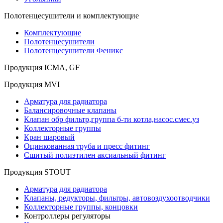
Полотенцесушители и комплектующие
Комплектующие
Полотенцесушители
Полотенцесушители Феникс
Продукция ICMA, GF
Продукция MVI
Арматура для радиатора
Балансировочные клапаны
Клапан обр фильтр,группа б-ти котла,насос.смес.уз
Коллекторные группы
Кран шаровый
Оцинкованная труба и пресс фитинг
Сшитый полиэтилен аксиальный фитинг
Продукция STOUT
Арматура для радиатора
Клапаны, редукторы, фильтры, автовоздухоотводчики
Коллекторные группы, концовки
Контроллеры регуляторы