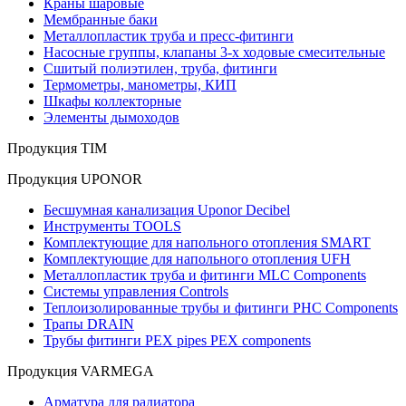
Краны шаровые
Мембранные баки
Металлопластик труба и пресс-фитинги
Насосные группы, клапаны 3-х ходовые смесительные
Сшитый полиэтилен, труба, фитинги
Термометры, манометры, КИП
Шкафы коллекторные
Элементы дымоходов
Продукция TIM
Продукция UPONOR
Бесшумная канализация Uponor Decibel
Инструменты TOOLS
Комплектующие для напольного отопления SMART
Комплектующие для напольного отопления UFH
Металлопластик труба и фитинги MLC Components
Системы управления Controls
Теплоизолированные трубы и фитинги PHC Components
Трапы DRAIN
Трубы фитинги PEX pipes PEX components
Продукция VARMEGA
Арматура для радиатора