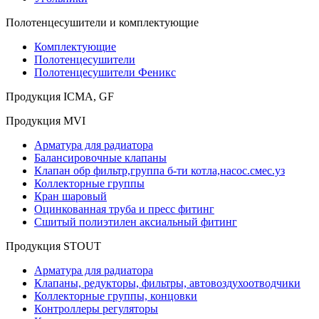
Полотенцесушители и комплектующие
Комплектующие
Полотенцесушители
Полотенцесушители Феникс
Продукция ICMA, GF
Продукция MVI
Арматура для радиатора
Балансировочные клапаны
Клапан обр фильтр,группа б-ти котла,насос.смес.уз
Коллекторные группы
Кран шаровый
Оцинкованная труба и пресс фитинг
Сшитый полиэтилен аксиальный фитинг
Продукция STOUT
Арматура для радиатора
Клапаны, редукторы, фильтры, автовоздухоотводчики
Коллекторные группы, концовки
Контроллеры регуляторы