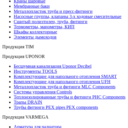
Краны шаровые
Мембранные баки
Металлопластик труба и пресс-фитинги
Насосные группы, клапаны 3-х ходовые смесительные
Сшитый полиэтилен, труба, фитинги
Термометры, манометры, КИП
Шкафы коллекторные
Элементы дымоходов
Продукция TIM
Продукция UPONOR
Бесшумная канализация Uponor Decibel
Инструменты TOOLS
Комплектующие для напольного отопления SMART
Комплектующие для напольного отопления UFH
Металлопластик труба и фитинги MLC Components
Системы управления Controls
Теплоизолированные трубы и фитинги PHC Components
Трапы DRAIN
Трубы фитинги PEX pipes PEX components
Продукция VARMEGA
Арматура для радиатора