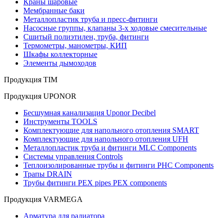
Краны шаровые
Мембранные баки
Металлопластик труба и пресс-фитинги
Насосные группы, клапаны 3-х ходовые смесительные
Сшитый полиэтилен, труба, фитинги
Термометры, манометры, КИП
Шкафы коллекторные
Элементы дымоходов
Продукция TIM
Продукция UPONOR
Бесшумная канализация Uponor Decibel
Инструменты TOOLS
Комплектующие для напольного отопления SMART
Комплектующие для напольного отопления UFH
Металлопластик труба и фитинги MLC Components
Системы управления Controls
Теплоизолированные трубы и фитинги PHC Components
Трапы DRAIN
Трубы фитинги PEX pipes PEX components
Продукция VARMEGA
Арматура для радиатора