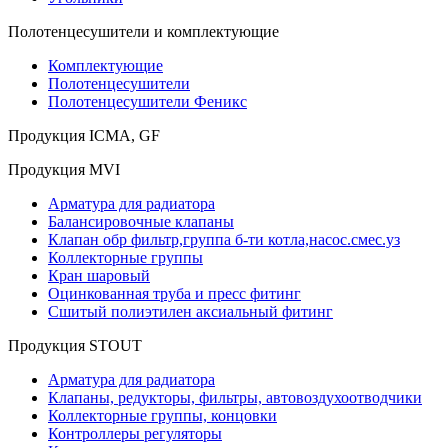
Полотенцесушители и комплектующие
Комплектующие
Полотенцесушители
Полотенцесушители Феникс
Продукция ICMA, GF
Продукция MVI
Арматура для радиатора
Балансировочные клапаны
Клапан обр фильтр,группа б-ти котла,насос.смес.уз
Коллекторные группы
Кран шаровый
Оцинкованная труба и пресс фитинг
Сшитый полиэтилен аксиальный фитинг
Продукция STOUT
Арматура для радиатора
Клапаны, редукторы, фильтры, автовоздухоотводчики
Коллекторные группы, концовки
Контроллеры регуляторы