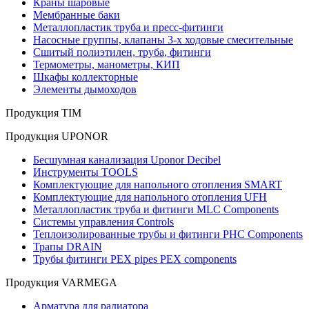
Краны шаровые
Мембранные баки
Металлопластик труба и пресс-фитинги
Насосные группы, клапаны 3-х ходовые смесительные
Сшитый полиэтилен, труба, фитинги
Термометры, манометры, КИП
Шкафы коллекторные
Элементы дымоходов
Продукция TIM
Продукция UPONOR
Бесшумная канализация Uponor Decibel
Инструменты TOOLS
Комплектующие для напольного отопления SMART
Комплектующие для напольного отопления UFH
Металлопластик труба и фитинги MLC Components
Системы управления Controls
Теплоизолированные трубы и фитинги PHC Components
Трапы DRAIN
Трубы фитинги PEX pipes PEX components
Продукция VARMEGA
Арматура для радиатора