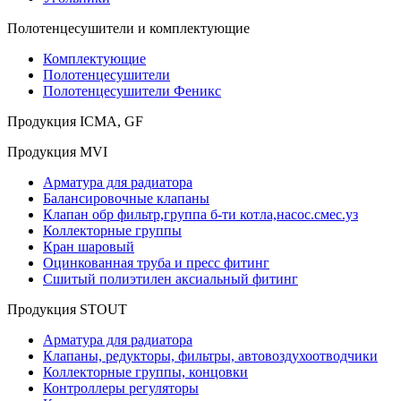
Полотенцесушители и комплектующие
Комплектующие
Полотенцесушители
Полотенцесушители Феникс
Продукция ICMA, GF
Продукция MVI
Арматура для радиатора
Балансировочные клапаны
Клапан обр фильтр,группа б-ти котла,насос.смес.уз
Коллекторные группы
Кран шаровый
Оцинкованная труба и пресс фитинг
Сшитый полиэтилен аксиальный фитинг
Продукция STOUT
Арматура для радиатора
Клапаны, редукторы, фильтры, автовоздухоотводчики
Коллекторные группы, концовки
Контроллеры регуляторы