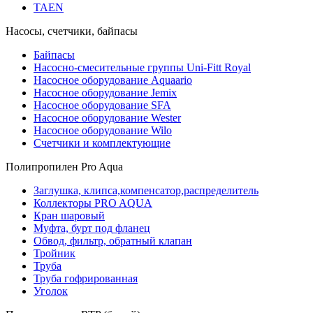
TAEN
Насосы, счетчики, байпасы
Байпасы
Насосно-смесительные группы Uni-Fitt Royal
Насосное оборудование Aquaario
Насосное оборудование Jemix
Насосное оборудование SFA
Насосное оборудование Wester
Насосное оборудование Wilo
Счетчики и комплектующие
Полипропилен Pro Aqua
Заглушка, клипса,компенсатор,распределитель
Коллекторы PRO AQUA
Кран шаровый
Муфта, бурт под фланец
Обвод, фильтр, обратный клапан
Тройник
Труба
Труба гофрированная
Уголок