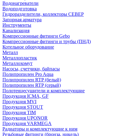
Водонагреватели
Водоподготовка
Гидроразделители, коллекторы СЕВЕР
Запорная арматура
Инструменты
Канализация
Компрессионные фитинги Gebo
Компрессионные фитинги и трубы (ПНД)
Котельное оборудование
Металл
Металлопластик
Металлохомут
Насосы, счетчики, байпасы
Полипропилен Pro Aqua
Полипропилен RTP (белый)
Полипропилен RTP (серый)
Полотенцесушители и комплектующие
Продукция ICMA, GF
Продукция MVI
Продукция STOUT
Продукция TIM
Продукция UPONOR
Продукция VARMEGA
Радиаторы и комплектующие к ним
Резьбовые фитинги (бронза, никель)