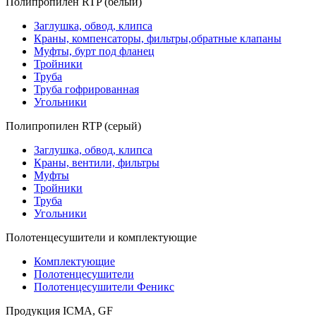
Полипропилен RTP (белый)
Заглушка, обвод, клипса
Краны, компенсаторы, фильтры,обратные клапаны
Муфты, бурт под фланец
Тройники
Труба
Труба гофрированная
Угольники
Полипропилен RTP (серый)
Заглушка, обвод, клипса
Краны, вентили, фильтры
Муфты
Тройники
Труба
Угольники
Полотенцесушители и комплектующие
Комплектующие
Полотенцесушители
Полотенцесушители Феникс
Продукция ICMA, GF