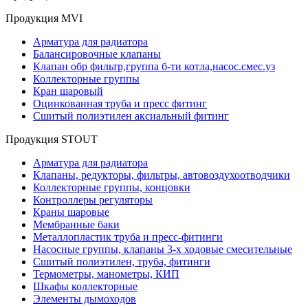
Продукция MVI
Арматура для радиатора
Балансировочные клапаны
Клапан обр фильтр,группа б-ти котла,насос.смес.уз
Коллекторные группы
Кран шаровый
Оцинкованная труба и пресс фитинг
Сшитый полиэтилен аксиальный фитинг
Продукция STOUT
Арматура для радиатора
Клапаны, редукторы, фильтры, автовоздухоотводчики
Коллекторные группы, концовки
Контроллеры регуляторы
Краны шаровые
Мембранные баки
Металлопластик труба и пресс-фитинги
Насосные группы, клапаны 3-х ходовые смесительные
Сшитый полиэтилен, труба, фитинги
Термометры, манометры, КИП
Шкафы коллекторные
Элементы дымоходов