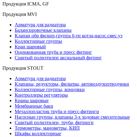
Продукция ICMA, GF
Продукция MVI
Арматура для радиатора
Балансировочные клапаны
Клапан обр фильтр,группа б-ти котла,насос.смес.уз
Коллекторные группы
Кран шаровый
Оцинкованная труба и пресс фитинг
Сшитый полиэтилен аксиальный фитинг
Продукция STOUT
Арматура для радиатора
Клапаны, редукторы, фильтры, автовоздухоотводчики
Коллекторные группы, концовки
Контроллеры регуляторы
Краны шаровые
Мембранные баки
Металлопластик труба и пресс-фитинги
Насосные группы, клапаны 3-х ходовые смесительные
Сшитый полиэтилен, труба, фитинги
Термометры, манометры, КИП
Шкафы коллекторные