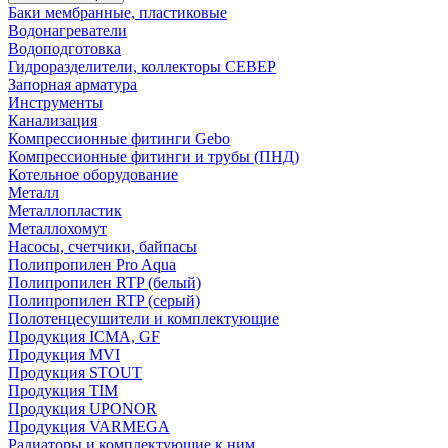
Баки мембранные, пластиковые
Водонагреватели
Водоподготовка
Гидроразделители, коллекторы СЕВЕР
Запорная арматура
Инструменты
Канализация
Компрессионные фитинги Gebo
Компрессионные фитинги и трубы (ПНД)
Котельное оборудование
Металл
Металлопластик
Металлохомут
Насосы, счетчики, байпасы
Полипропилен Pro Aqua
Полипропилен RTP (белый)
Полипропилен RTP (серый)
Полотенцесушители и комплектующие
Продукция ICMA, GF
Продукция MVI
Продукция STOUT
Продукция TIM
Продукция UPONOR
Продукция VARMEGA
Радиаторы и комплектующие к ним