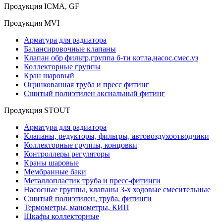
Продукция ICMA, GF
Продукция MVI
Арматура для радиатора
Балансировочные клапаны
Клапан обр фильтр,группа б-ти котла,насос.смес.уз
Коллекторные группы
Кран шаровый
Оцинкованная труба и пресс фитинг
Сшитый полиэтилен аксиальный фитинг
Продукция STOUT
Арматура для радиатора
Клапаны, редукторы, фильтры, автовоздухоотводчики
Коллекторные группы, концовки
Контроллеры регуляторы
Краны шаровые
Мембранные баки
Металлопластик труба и пресс-фитинги
Насосные группы, клапаны 3-х ходовые смесительные
Сшитый полиэтилен, труба, фитинги
Термометры, манометры, КИП
Шкафы коллекторные