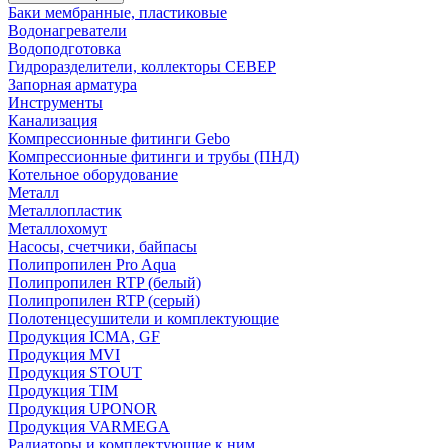
Баки мембранные, пластиковые
Водонагреватели
Водоподготовка
Гидроразделители, коллекторы СЕВЕР
Запорная арматура
Инструменты
Канализация
Компрессионные фитинги Gebo
Компрессионные фитинги и трубы (ПНД)
Котельное оборудование
Металл
Металлопластик
Металлохомут
Насосы, счетчики, байпасы
Полипропилен Pro Aqua
Полипропилен RTP (белый)
Полипропилен RTP (серый)
Полотенцесушители и комплектующие
Продукция ICMA, GF
Продукция MVI
Продукция STOUT
Продукция TIM
Продукция UPONOR
Продукция VARMEGA
Радиаторы и комплектующие к ним