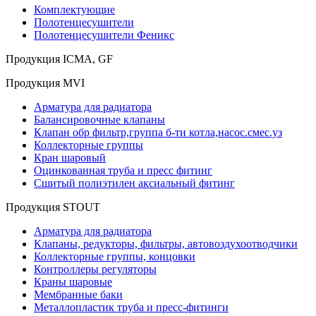
Комплектующие
Полотенцесушители
Полотенцесушители Феникс
Продукция ICMA, GF
Продукция MVI
Арматура для радиатора
Балансировочные клапаны
Клапан обр фильтр,группа б-ти котла,насос.смес.уз
Коллекторные группы
Кран шаровый
Оцинкованная труба и пресс фитинг
Сшитый полиэтилен аксиальный фитинг
Продукция STOUT
Арматура для радиатора
Клапаны, редукторы, фильтры, автовоздухоотводчики
Коллекторные группы, концовки
Контроллеры регуляторы
Краны шаровые
Мембранные баки
Металлопластик труба и пресс-фитинги