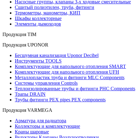
Насосные группы, клапаны 3-х ходовые смесительные
Сшитый полиэтилен, труба, фитинги
Термометры, манометры, КИП
Шкафы коллекторные
Элементы дымоходов
Продукция TIM
Продукция UPONOR
Бесшумная канализация Uponor Decibel
Инструменты TOOLS
Комплектующие для напольного отопления SMART
Комплектующие для напольного отопления UFH
Металлопластик труба и фитинги MLC Components
Системы управления Controls
Теплоизолированные трубы и фитинги PHC Components
Трапы DRAIN
Трубы фитинги PEX pipes PEX components
Продукция VARMEGA
Арматура для радиатора
Коллекторы и комплектующие
Краны шаровые
Редукторы Клапаны Воздухоотводчики