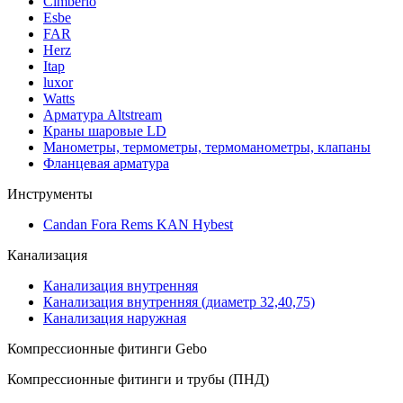
Cimberio
Esbe
FAR
Herz
Itap
luxor
Watts
Арматура Altstream
Краны шаровые LD
Манометры, термометры, термоманометры, клапаны
Фланцевая арматура
Инструменты
Candan Fora Rems KAN Hybest
Канализация
Канализация внутренняя
Канализация внутренняя (диаметр 32,40,75)
Канализация наружная
Компрессионные фитинги Gebo
Компрессионные фитинги и трубы (ПНД)