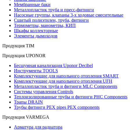
Мембранные баки
Металлопластик труба и пресс-фитинги
Насосные группы, клапаны 3-х ходовые смесительные
Сшитый полиэтилен, труба, фитинги
Термометры, манометры, КИП
Шкафы коллекторные
Элементы дымоходов
Продукция TIM
Продукция UPONOR
Бесшумная канализация Uponor Decibel
Инструменты TOOLS
Комплектующие для напольного отопления SMART
Комплектующие для напольного отопления UFH
Металлопластик труба и фитинги MLC Components
Системы управления Controls
Теплоизолированные трубы и фитинги PHC Components
Трапы DRAIN
Трубы фитинги PEX pipes PEX components
Продукция VARMEGA
Арматура для радиатора