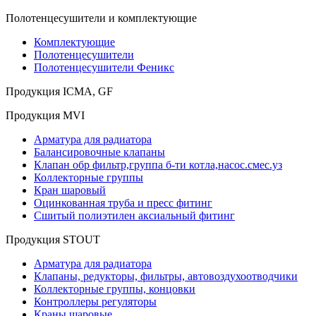
Полотенцесушители и комплектующие
Комплектующие
Полотенцесушители
Полотенцесушители Феникс
Продукция ICMA, GF
Продукция MVI
Арматура для радиатора
Балансировочные клапаны
Клапан обр фильтр,группа б-ти котла,насос.смес.уз
Коллекторные группы
Кран шаровый
Оцинкованная труба и пресс фитинг
Сшитый полиэтилен аксиальный фитинг
Продукция STOUT
Арматура для радиатора
Клапаны, редукторы, фильтры, автовоздухоотводчики
Коллекторные группы, концовки
Контроллеры регуляторы
Краны шаровые