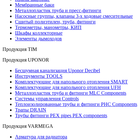
Мембранные баки
Металлопластик труба и пресс-фитинги
Насосные группы, клапаны 3-х ходовые смесительные
Сшитый полиэтилен, труба, фитинги
Термометры, манометры, КИП
Шкафы коллекторные
Элементы дымоходов
Продукция TIM
Продукция UPONOR
Бесшумная канализация Uponor Decibel
Инструменты TOOLS
Комплектующие для напольного отопления SMART
Комплектующие для напольного отопления UFH
Металлопластик труба и фитинги MLC Components
Системы управления Controls
Теплоизолированные трубы и фитинги PHC Components
Трапы DRAIN
Трубы фитинги PEX pipes PEX components
Продукция VARMEGA
Арматура для радиатора