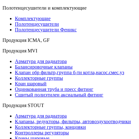
Полотенцесушители и комплектующие
Комплектующие
Полотенцесушители
Полотенцесушители Феникс
Продукция ICMA, GF
Продукция MVI
Арматура для радиатора
Балансировочные клапаны
Клапан обр фильтр,группа б-ти котла,насос.смес.уз
Коллекторные группы
Кран шаровый
Оцинкованная труба и пресс фитинг
Сшитый полиэтилен аксиальный фитинг
Продукция STOUT
Арматура для радиатора
Клапаны, редукторы, фильтры, автовоздухоотводчики
Коллекторные группы, концовки
Контроллеры регуляторы
Краны шаровые