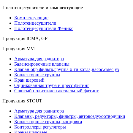
Полотенцесушители и комплектующие
Комплектующие
Полотенцесушители
Полотенцесушители Феникс
Продукция ICMA, GF
Продукция MVI
Арматура для радиатора
Балансировочные клапаны
Клапан обр фильтр,группа б-ти котла,насос.смес.уз
Коллекторные группы
Кран шаровый
Оцинкованная труба и пресс фитинг
Сшитый полиэтилен аксиальный фитинг
Продукция STOUT
Арматура для радиатора
Клапаны, редукторы, фильтры, автовоздухоотводчики
Коллекторные группы, концовки
Контроллеры регуляторы
Краны шаровые