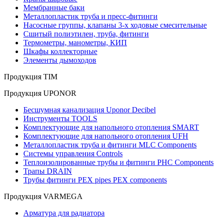
Мембранные баки
Металлопластик труба и пресс-фитинги
Насосные группы, клапаны 3-х ходовые смесительные
Сшитый полиэтилен, труба, фитинги
Термометры, манометры, КИП
Шкафы коллекторные
Элементы дымоходов
Продукция TIM
Продукция UPONOR
Бесшумная канализация Uponor Decibel
Инструменты TOOLS
Комплектующие для напольного отопления SMART
Комплектующие для напольного отопления UFH
Металлопластик труба и фитинги MLC Components
Системы управления Controls
Теплоизолированные трубы и фитинги PHC Components
Трапы DRAIN
Трубы фитинги PEX pipes PEX components
Продукция VARMEGA
Арматура для радиатора