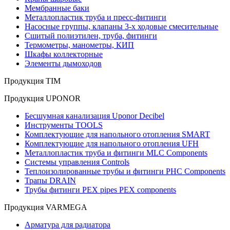
Мембранные баки
Металлопластик труба и пресс-фитинги
Насосные группы, клапаны 3-х ходовые смесительные
Сшитый полиэтилен, труба, фитинги
Термометры, манометры, КИП
Шкафы коллекторные
Элементы дымоходов
Продукция TIM
Продукция UPONOR
Бесшумная канализация Uponor Decibel
Инструменты TOOLS
Комплектующие для напольного отопления SMART
Комплектующие для напольного отопления UFH
Металлопластик труба и фитинги MLC Components
Системы управления Controls
Теплоизолированные трубы и фитинги PHC Components
Трапы DRAIN
Трубы фитинги PEX pipes PEX components
Продукция VARMEGA
Арматура для радиатора