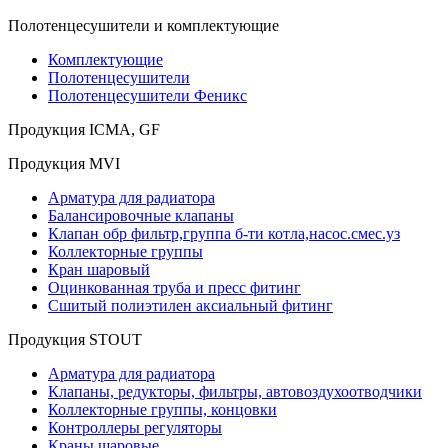
Полотенцесушители и комплектующие
Комплектующие
Полотенцесушители
Полотенцесушители Феникс
Продукция ICMA, GF
Продукция MVI
Арматура для радиатора
Балансировочные клапаны
Клапан обр фильтр,группа б-ти котла,насос.смес.уз
Коллекторные группы
Кран шаровый
Оцинкованная труба и пресс фитинг
Сшитый полиэтилен аксиальный фитинг
Продукция STOUT
Арматура для радиатора
Клапаны, редукторы, фильтры, автовоздухоотводчики
Коллекторные группы, концовки
Контроллеры регуляторы
Краны шаровые