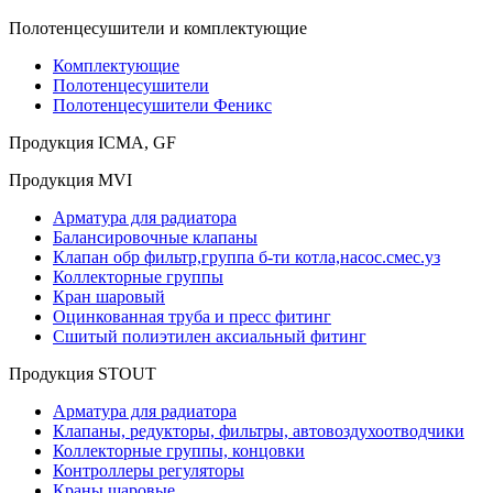
Полотенцесушители и комплектующие
Комплектующие
Полотенцесушители
Полотенцесушители Феникс
Продукция ICMA, GF
Продукция MVI
Арматура для радиатора
Балансировочные клапаны
Клапан обр фильтр,группа б-ти котла,насос.смес.уз
Коллекторные группы
Кран шаровый
Оцинкованная труба и пресс фитинг
Сшитый полиэтилен аксиальный фитинг
Продукция STOUT
Арматура для радиатора
Клапаны, редукторы, фильтры, автовоздухоотводчики
Коллекторные группы, концовки
Контроллеры регуляторы
Краны шаровые