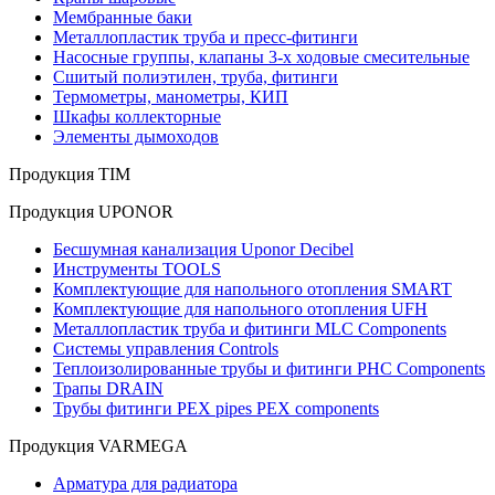
Мембранные баки
Металлопластик труба и пресс-фитинги
Насосные группы, клапаны 3-х ходовые смесительные
Сшитый полиэтилен, труба, фитинги
Термометры, манометры, КИП
Шкафы коллекторные
Элементы дымоходов
Продукция TIM
Продукция UPONOR
Бесшумная канализация Uponor Decibel
Инструменты TOOLS
Комплектующие для напольного отопления SMART
Комплектующие для напольного отопления UFH
Металлопластик труба и фитинги MLC Components
Системы управления Controls
Теплоизолированные трубы и фитинги PHC Components
Трапы DRAIN
Трубы фитинги PEX pipes PEX components
Продукция VARMEGA
Арматура для радиатора