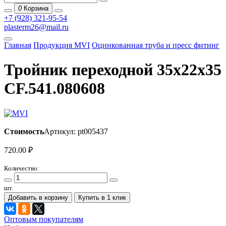
0
Корзина
+7 (928) 321-95-54
plasterm26@mail.ru
Главная
Продукция MVI
Оцинкованная труба и пресс фитинг
Тройник переходной 35х22х35
CF.541.080608
Стоимость
Артикул: pt005437
720.00
₽
Количество:
шт.
Добавить в корзину
Купить в 1 клик
Оптовым покупателям