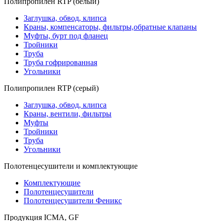
Полипропилен RTP (белый)
Заглушка, обвод, клипса
Краны, компенсаторы, фильтры,обратные клапаны
Муфты, бурт под фланец
Тройники
Труба
Труба гофрированная
Угольники
Полипропилен RTP (серый)
Заглушка, обвод, клипса
Краны, вентили, фильтры
Муфты
Тройники
Труба
Угольники
Полотенцесушители и комплектующие
Комплектующие
Полотенцесушители
Полотенцесушители Феникс
Продукция ICMA, GF