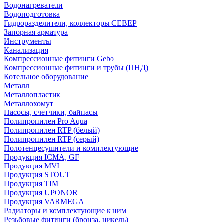
Водонагреватели
Водоподготовка
Гидроразделители, коллекторы СЕВЕР
Запорная арматура
Инструменты
Канализация
Компрессионные фитинги Gebo
Компрессионные фитинги и трубы (ПНД)
Котельное оборудование
Металл
Металлопластик
Металлохомут
Насосы, счетчики, байпасы
Полипропилен Pro Aqua
Полипропилен RTP (белый)
Полипропилен RTP (серый)
Полотенцесушители и комплектующие
Продукция ICMA, GF
Продукция MVI
Продукция STOUT
Продукция TIM
Продукция UPONOR
Продукция VARMEGA
Радиаторы и комплектующие к ним
Резьбовые фитинги (бронза, никель)