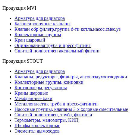
Продукция MVI
Арматура для радиатора
Балансировочные клапаны
Клапан обр фильтр,группа б-ти котла,насос.смес.уз
Коллекторные группы
Кран шаровый
Оцинкованная труба и пресс фитинг
Сшитый полиэтилен аксиальный фитинг
Продукция STOUT
Арматура для радиатора
Клапаны, редукторы, фильтры, автовоздухоотводчики
Коллекторные группы, концовки
Контроллеры регуляторы
Краны шаровые
Мембранные баки
Металлопластик труба и пресс-фитинги
Насосные группы, клапаны 3-х ходовые смесительные
Сшитый полиэтилен, труба, фитинги
Термометры, манометры, КИП
Шкафы коллекторные
Элементы дымоходов