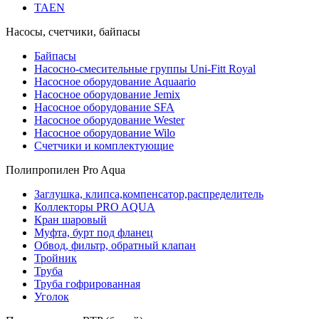
TAEN
Насосы, счетчики, байпасы
Байпасы
Насосно-смесительные группы Uni-Fitt Royal
Насосное оборудование Aquaario
Насосное оборудование Jemix
Насосное оборудование SFA
Насосное оборудование Wester
Насосное оборудование Wilo
Счетчики и комплектующие
Полипропилен Pro Aqua
Заглушка, клипса,компенсатор,распределитель
Коллекторы PRO AQUA
Кран шаровый
Муфта, бурт под фланец
Обвод, фильтр, обратный клапан
Тройник
Труба
Труба гофрированная
Уголок