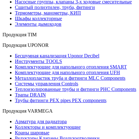
Насосные группы, клапаны 3-х ходовые смесительные
Сшитый полиэтилен, труба, фитинги
Термометры, манометры, КИП
Шкафы коллекторные
Элементы дымоходов
Продукция TIM
Продукция UPONOR
Бесшумная канализация Uponor Decibel
Инструменты TOOLS
Комплектующие для напольного отопления SMART
Комплектующие для напольного отопления UFH
Металлопластик труба и фитинги MLC Components
Системы управления Controls
Теплоизолированные трубы и фитинги PHC Components
Трапы DRAIN
Трубы фитинги PEX pipes PEX components
Продукция VARMEGA
Арматура для радиатора
Коллекторы и комплектующие
Краны шаровые
Редукторы Клапаны Воздухоотводчики