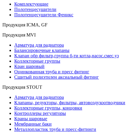
Комплектующие
Полотенцесушители
Полотенцесушители Феникс
Продукция ICMA, GF
Продукция MVI
Арматура для радиатора
Балансировочные клапаны
Клапан обр фильтр,группа б-ти котла,насос.смес.уз
Коллекторные группы
Кран шаровый
Оцинкованная труба и пресс фитинг
Сшитый полиэтилен аксиальный фитинг
Продукция STOUT
Арматура для радиатора
Клапаны, редукторы, фильтры, автовоздухоотводчики
Коллекторные группы, концовки
Контроллеры регуляторы
Краны шаровые
Мембранные баки
Металлопластик труба и пресс-фитинги