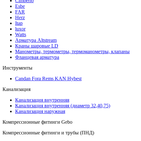
Cimberio
Esbe
FAR
Herz
Itap
luxor
Watts
Арматура Altstream
Краны шаровые LD
Манометры, термометры, термоманометры, клапаны
Фланцевая арматура
Инструменты
Candan Fora Rems KAN Hybest
Канализация
Канализация внутренняя
Канализация внутренняя (диаметр 32,40,75)
Канализация наружная
Компрессионные фитинги Gebo
Компрессионные фитинги и трубы (ПНД)