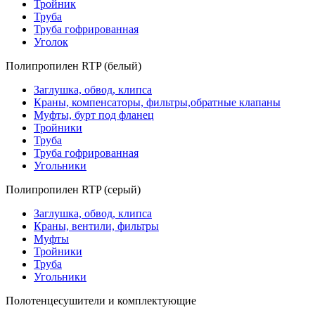
Тройник
Труба
Труба гофрированная
Уголок
Полипропилен RTP (белый)
Заглушка, обвод, клипса
Краны, компенсаторы, фильтры,обратные клапаны
Муфты, бурт под фланец
Тройники
Труба
Труба гофрированная
Угольники
Полипропилен RTP (серый)
Заглушка, обвод, клипса
Краны, вентили, фильтры
Муфты
Тройники
Труба
Угольники
Полотенцесушители и комплектующие