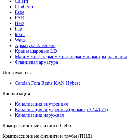
Caleffi
Cimberio
Esbe
FAR
Herz
Itap
luxor
Watts
Арматура Altstream
Краны шаровые LD
Манометры, термометры, термоманометры, клапаны
Фланцевая арматура
Инструменты
Candan Fora Rems KAN Hybest
Канализация
Канализация внутренняя
Канализация внутренняя (диаметр 32,40,75)
Канализация наружная
Компрессионные фитинги Gebo
Компрессионные фитинги и трубы (ПНД)