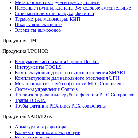
Металлопластик труба и пресс-фитинги
Насосные группы, клапаны 3-х ходовые смесительные
Сшитый полиэтилен, труба, фитинги
Термометры, манометры, КИП
Шкафы коллекторные
Элементы дымоходов
Продукция TIM
Продукция UPONOR
Бесшумная канализация Uponor Decibel
Инструменты TOOLS
Комплектующие для напольного отопления SMART
Комплектующие для напольного отопления UFH
Металлопластик труба и фитинги MLC Components
Системы управления Controls
Теплоизолированные трубы и фитинги PHC Components
Трапы DRAIN
Трубы фитинги PEX pipes PEX components
Продукция VARMEGA
Арматура для радиатора
Коллекторы и комплектующие
Краны шаровые