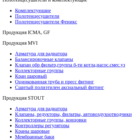
Комплектующие
Полотенцесушители
Полотенцесушители Феникс
Продукция ICMA, GF
Продукция MVI
Арматура для радиатора
Балансировочные клапаны
Клапан обр фильтр,группа б-ти котла,насос.смес.уз
Коллекторные группы
Кран шаровый
Оцинкованная труба и пресс фитинг
Сшитый полиэтилен аксиальный фитинг
Продукция STOUT
Арматура для радиатора
Клапаны, редукторы, фильтры, автовоздухоотводчики
Коллекторные группы, концовки
Контроллеры регуляторы
Краны шаровые
Мембранные баки