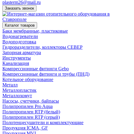
plasterm26@mail.ru
Заказать звонок
Каталог товаров
Баки мембранные, пластиковые
Водонагреватели
Водоподготовка
Гидроразделители, коллекторы СЕВЕР
Запорная арматура
Инструменты
Канализация
Компрессионные фитинги Gebo
Компрессионные фитинги и трубы (ПНД)
Котельное оборудование
Металл
Металлопластик
Металлохомут
Насосы, счетчики, байпасы
Полипропилен Pro Aqua
Полипропилен RTP (белый)
Полипропилен RTP (серый)
Полотенцесушители и комплектующие
Продукция ICMA, GF
Продукция MVI