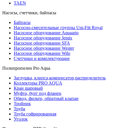
TAEN
Насосы, счетчики, байпасы
Байпасы
Насосно-смесительные группы Uni-Fitt Royal
Насосное оборудование Aquaario
Насосное оборудование Jemix
Насосное оборудование SFA
Насосное оборудование Wester
Насосное оборудование Wilo
Счетчики и комплектующие
Полипропилен Pro Aqua
Заглушка, клипса,компенсатор,распределитель
Коллекторы PRO AQUA
Кран шаровый
Муфта, бурт под фланец
Обвод, фильтр, обратный клапан
Тройник
Труба
Труба гофрированная
Уголок