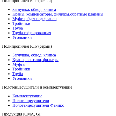
Полипропилен RTP (белый)
Заглушка, обвод, клипса
Краны, компенсаторы, фильтры,обратные клапаны
Муфты, бурт под фланец
Тройники
Труба
Труба гофрированная
Угольники
Полипропилен RTP (серый)
Заглушка, обвод, клипса
Краны, вентили, фильтры
Муфты
Тройники
Труба
Угольники
Полотенцесушители и комплектующие
Комплектующие
Полотенцесушители
Полотенцесушители Феникс
Продукция ICMA, GF