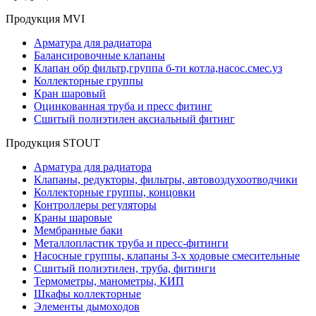
Продукция MVI
Арматура для радиатора
Балансировочные клапаны
Клапан обр фильтр,группа б-ти котла,насос.смес.уз
Коллекторные группы
Кран шаровый
Оцинкованная труба и пресс фитинг
Сшитый полиэтилен аксиальный фитинг
Продукция STOUT
Арматура для радиатора
Клапаны, редукторы, фильтры, автовоздухоотводчики
Коллекторные группы, концовки
Контроллеры регуляторы
Краны шаровые
Мембранные баки
Металлопластик труба и пресс-фитинги
Насосные группы, клапаны 3-х ходовые смесительные
Сшитый полиэтилен, труба, фитинги
Термометры, манометры, КИП
Шкафы коллекторные
Элементы дымоходов