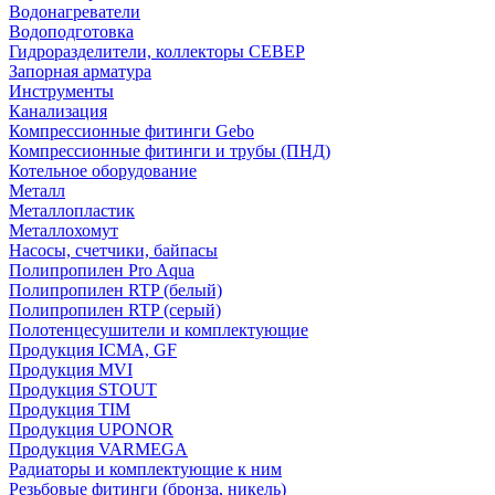
Водонагреватели
Водоподготовка
Гидроразделители, коллекторы СЕВЕР
Запорная арматура
Инструменты
Канализация
Компрессионные фитинги Gebo
Компрессионные фитинги и трубы (ПНД)
Котельное оборудование
Металл
Металлопластик
Металлохомут
Насосы, счетчики, байпасы
Полипропилен Pro Aqua
Полипропилен RTP (белый)
Полипропилен RTP (серый)
Полотенцесушители и комплектующие
Продукция ICMA, GF
Продукция MVI
Продукция STOUT
Продукция TIM
Продукция UPONOR
Продукция VARMEGA
Радиаторы и комплектующие к ним
Резьбовые фитинги (бронза, никель)