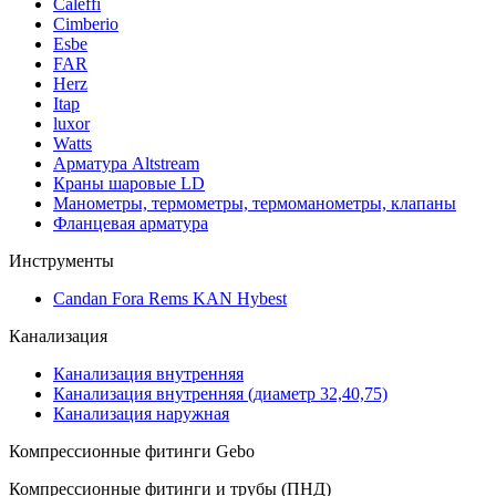
Caleffi
Cimberio
Esbe
FAR
Herz
Itap
luxor
Watts
Арматура Altstream
Краны шаровые LD
Манометры, термометры, термоманометры, клапаны
Фланцевая арматура
Инструменты
Candan Fora Rems KAN Hybest
Канализация
Канализация внутренняя
Канализация внутренняя (диаметр 32,40,75)
Канализация наружная
Компрессионные фитинги Gebo
Компрессионные фитинги и трубы (ПНД)