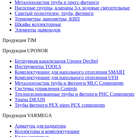
Металлопластик труба и пресс-фитинги
Насосные группы, клапаны 3-х ходовые смесительные
Сшитый полиэтилен, труба, фитинги
Термометры, манометры, КИП
Шкафы коллекторные
Элементы дымоходов
Продукция TIM
Продукция UPONOR
Бесшумная канализация Uponor Decibel
Инструменты TOOLS
Комплектующие для напольного отопления SMART
Комплектующие для напольного отопления UFH
Металлопластик труба и фитинги MLC Components
Системы управления Controls
Теплоизолированные трубы и фитинги PHC Components
Трапы DRAIN
Трубы фитинги PEX pipes PEX components
Продукция VARMEGA
Арматура для радиатора
Коллекторы и комплектующие
Краны шаровые