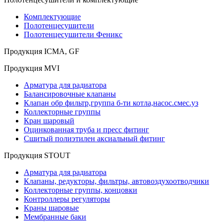
Комплектующие
Полотенцесушители
Полотенцесушители Феникс
Продукция ICMA, GF
Продукция MVI
Арматура для радиатора
Балансировочные клапаны
Клапан обр фильтр,группа б-ти котла,насос.смес.уз
Коллекторные группы
Кран шаровый
Оцинкованная труба и пресс фитинг
Сшитый полиэтилен аксиальный фитинг
Продукция STOUT
Арматура для радиатора
Клапаны, редукторы, фильтры, автовоздухоотводчики
Коллекторные группы, концовки
Контроллеры регуляторы
Краны шаровые
Мембранные баки