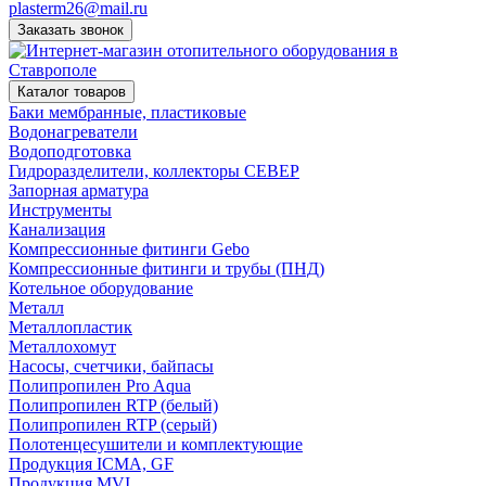
plasterm26@mail.ru
Заказать звонок
Каталог товаров
Баки мембранные, пластиковые
Водонагреватели
Водоподготовка
Гидроразделители, коллекторы СЕВЕР
Запорная арматура
Инструменты
Канализация
Компрессионные фитинги Gebo
Компрессионные фитинги и трубы (ПНД)
Котельное оборудование
Металл
Металлопластик
Металлохомут
Насосы, счетчики, байпасы
Полипропилен Pro Aqua
Полипропилен RTP (белый)
Полипропилен RTP (серый)
Полотенцесушители и комплектующие
Продукция ICMA, GF
Продукция MVI