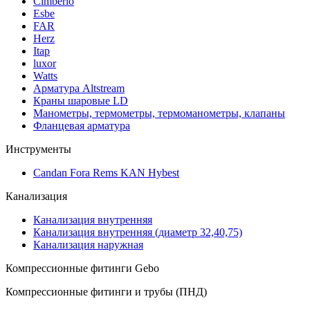
Cimberio
Esbe
FAR
Herz
Itap
luxor
Watts
Арматура Altstream
Краны шаровые LD
Манометры, термометры, термоманометры, клапаны
Фланцевая арматура
Инструменты
Candan Fora Rems KAN Hybest
Канализация
Канализация внутренняя
Канализация внутренняя (диаметр 32,40,75)
Канализация наружная
Компрессионные фитинги Gebo
Компрессионные фитинги и трубы (ПНД)