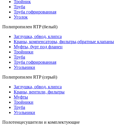
Тройник
Труба
Труба гофрированная
Уголок
Полипропилен RTP (белый)
Заглушка, обвод, клипса
Краны, компенсаторы, фильтры,обратные клапаны
Муфты, бурт под фланец
Тройники
Труба
Труба гофрированная
Угольники
Полипропилен RTP (серый)
Заглушка, обвод, клипса
Краны, вентили, фильтры
Муфты
Тройники
Труба
Угольники
Полотенцесушители и комплектующие