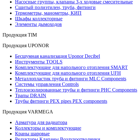
Насосные группы, клапаны 3-х ходовые смесительные
Сшитый полиэтилен, труба, фитинги
Термометры, манометры, КИП
Шкафы коллекторные
Элементы дымоходов
Продукция TIM
Продукция UPONOR
Бесшумная канализация Uponor Decibel
Инструменты TOOLS
Комплектующие для напольного отопления SMART
Комплектующие для напольного отопления UFH
Металлопластик труба и фитинги MLC Components
Системы управления Controls
Теплоизолированные трубы и фитинги PHC Components
Трапы DRAIN
Трубы фитинги PEX pipes PEX components
Продукция VARMEGA
Арматура для радиатора
Коллекторы и комплектующие
Краны шаровые
Редукторы Клапаны Воздухоотводчики