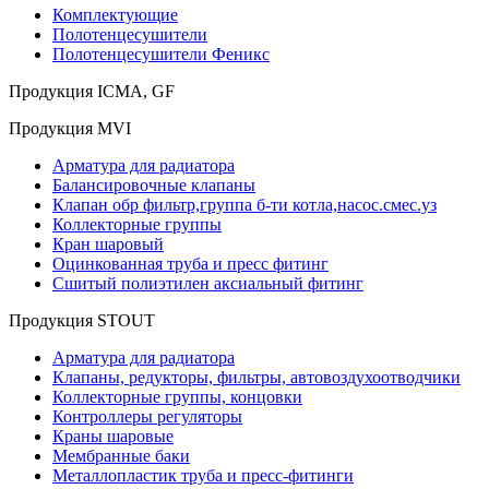
Комплектующие
Полотенцесушители
Полотенцесушители Феникс
Продукция ICMA, GF
Продукция MVI
Арматура для радиатора
Балансировочные клапаны
Клапан обр фильтр,группа б-ти котла,насос.смес.уз
Коллекторные группы
Кран шаровый
Оцинкованная труба и пресс фитинг
Сшитый полиэтилен аксиальный фитинг
Продукция STOUT
Арматура для радиатора
Клапаны, редукторы, фильтры, автовоздухоотводчики
Коллекторные группы, концовки
Контроллеры регуляторы
Краны шаровые
Мембранные баки
Металлопластик труба и пресс-фитинги