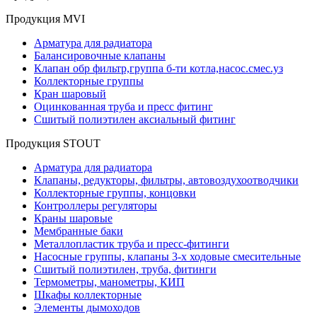
Продукция MVI
Арматура для радиатора
Балансировочные клапаны
Клапан обр фильтр,группа б-ти котла,насос.смес.уз
Коллекторные группы
Кран шаровый
Оцинкованная труба и пресс фитинг
Сшитый полиэтилен аксиальный фитинг
Продукция STOUT
Арматура для радиатора
Клапаны, редукторы, фильтры, автовоздухоотводчики
Коллекторные группы, концовки
Контроллеры регуляторы
Краны шаровые
Мембранные баки
Металлопластик труба и пресс-фитинги
Насосные группы, клапаны 3-х ходовые смесительные
Сшитый полиэтилен, труба, фитинги
Термометры, манометры, КИП
Шкафы коллекторные
Элементы дымоходов