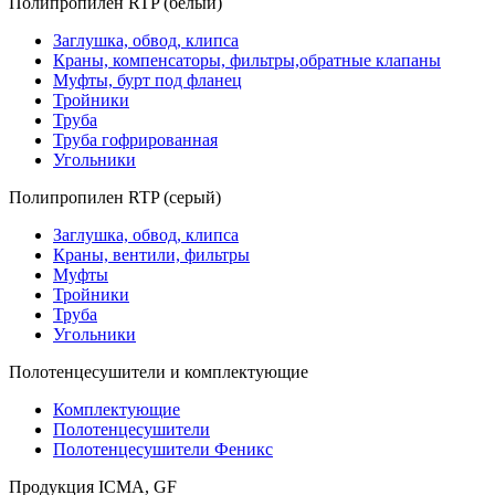
Полипропилен RTP (белый)
Заглушка, обвод, клипса
Краны, компенсаторы, фильтры,обратные клапаны
Муфты, бурт под фланец
Тройники
Труба
Труба гофрированная
Угольники
Полипропилен RTP (серый)
Заглушка, обвод, клипса
Краны, вентили, фильтры
Муфты
Тройники
Труба
Угольники
Полотенцесушители и комплектующие
Комплектующие
Полотенцесушители
Полотенцесушители Феникс
Продукция ICMA, GF