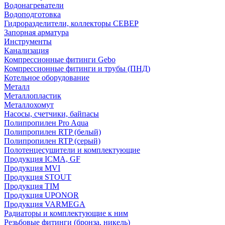
Водонагреватели
Водоподготовка
Гидроразделители, коллекторы СЕВЕР
Запорная арматура
Инструменты
Канализация
Компрессионные фитинги Gebo
Компрессионные фитинги и трубы (ПНД)
Котельное оборудование
Металл
Металлопластик
Металлохомут
Насосы, счетчики, байпасы
Полипропилен Pro Aqua
Полипропилен RTP (белый)
Полипропилен RTP (серый)
Полотенцесушители и комплектующие
Продукция ICMA, GF
Продукция MVI
Продукция STOUT
Продукция TIM
Продукция UPONOR
Продукция VARMEGA
Радиаторы и комплектующие к ним
Резьбовые фитинги (бронза, никель)