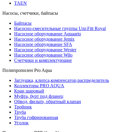
TAEN
Насосы, счетчики, байпасы
Байпасы
Насосно-смесительные группы Uni-Fitt Royal
Насосное оборудование Aquaario
Насосное оборудование Jemix
Насосное оборудование SFA
Насосное оборудование Wester
Насосное оборудование Wilo
Счетчики и комплектующие
Полипропилен Pro Aqua
Заглушка, клипса,компенсатор,распределитель
Коллекторы PRO AQUA
Кран шаровый
Муфта, бурт под фланец
Обвод, фильтр, обратный клапан
Тройник
Труба
Труба гофрированная
Уголок