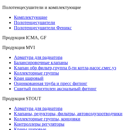
Полотенцесушители и комплектующие
Комплектующие
Полотенцесушители
Полотенцесушители Феникс
Продукция ICMA, GF
Продукция MVI
Арматура для радиатора
Балансировочные клапаны
Клапан обр фильтр,группа б-ти котла,насос.смес.уз
Коллекторные группы
Кран шаровый
Оцинкованная труба и пресс фитинг
Сшитый полиэтилен аксиальный фитинг
Продукция STOUT
Арматура для радиатора
Клапаны, редукторы, фильтры, автовоздухоотводчики
Коллекторные группы, концовки
Контроллеры регуляторы
Краны шаровые