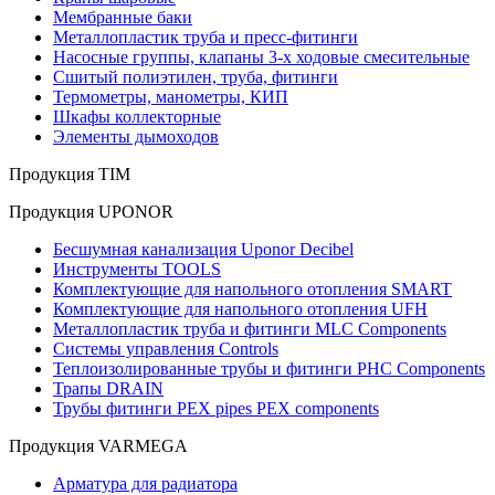
Мембранные баки
Металлопластик труба и пресс-фитинги
Насосные группы, клапаны 3-х ходовые смесительные
Сшитый полиэтилен, труба, фитинги
Термометры, манометры, КИП
Шкафы коллекторные
Элементы дымоходов
Продукция TIM
Продукция UPONOR
Бесшумная канализация Uponor Decibel
Инструменты TOOLS
Комплектующие для напольного отопления SMART
Комплектующие для напольного отопления UFH
Металлопластик труба и фитинги MLC Components
Системы управления Controls
Теплоизолированные трубы и фитинги PHC Components
Трапы DRAIN
Трубы фитинги PEX pipes PEX components
Продукция VARMEGA
Арматура для радиатора