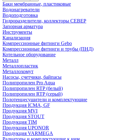
Баки мембранные, пластиковые
Водонагреватели
Водоподготовка
Гидроразделители, коллекторы СЕВЕР
Запорная арматура
Инструменты
Канализация
Компрессионные фитинги Gebo
Компрессионные фитинги и трубы (ПНД)
Котельное оборудование
Металл
Металлопластик
Металлохомут
Насосы, счетчики, байпасы
Полипропилен Pro Aqua
Полипропилен RTP (белый)
Полипропилен RTP (серый)
Полотенцесушители и комплектующие
Продукция ICMA, GF
Продукция MVI
Продукция STOUT
Продукция TIM
Продукция UPONOR
Продукция VARMEGA
Радиаторы и комплектующие к ним