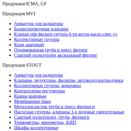
Продукция ICMA, GF
Продукция MVI
Арматура для радиатора
Балансировочные клапаны
Клапан обр фильтр,группа б-ти котла,насос.смес.уз
Коллекторные группы
Кран шаровый
Оцинкованная труба и пресс фитинг
Сшитый полиэтилен аксиальный фитинг
Продукция STOUT
Арматура для радиатора
Клапаны, редукторы, фильтры, автовоздухоотводчики
Коллекторные группы, концовки
Контроллеры регуляторы
Краны шаровые
Мембранные баки
Металлопластик труба и пресс-фитинги
Насосные группы, клапаны 3-х ходовые смесительные
Сшитый полиэтилен, труба, фитинги
Термометры, манометры, КИП
Шкафы коллекторные