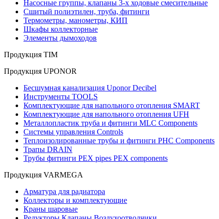
Насосные группы, клапаны 3-х ходовые смесительные
Сшитый полиэтилен, труба, фитинги
Термометры, манометры, КИП
Шкафы коллекторные
Элементы дымоходов
Продукция TIM
Продукция UPONOR
Бесшумная канализация Uponor Decibel
Инструменты TOOLS
Комплектующие для напольного отопления SMART
Комплектующие для напольного отопления UFH
Металлопластик труба и фитинги MLC Components
Системы управления Controls
Теплоизолированные трубы и фитинги PHC Components
Трапы DRAIN
Трубы фитинги PEX pipes PEX components
Продукция VARMEGA
Арматура для радиатора
Коллекторы и комплектующие
Краны шаровые
Редукторы Клапаны Воздухоотводчики