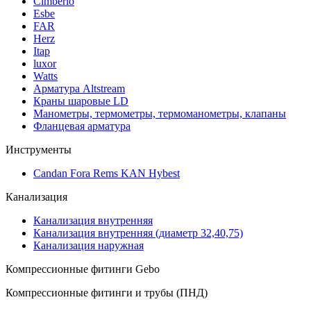
Cimberio
Esbe
FAR
Herz
Itap
luxor
Watts
Арматура Altstream
Краны шаровые LD
Манометры, термометры, термоманометры, клапаны
Фланцевая арматура
Инструменты
Candan Fora Rems KAN Hybest
Канализация
Канализация внутренняя
Канализация внутренняя (диаметр 32,40,75)
Канализация наружная
Компрессионные фитинги Gebo
Компрессионные фитинги и трубы (ПНД)