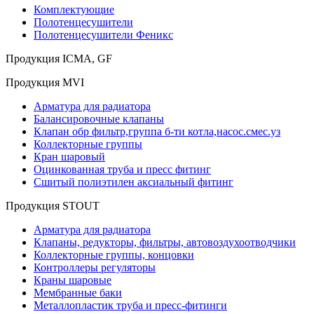
Комплектующие
Полотенцесушители
Полотенцесушители Феникс
Продукция ICMA, GF
Продукция MVI
Арматура для радиатора
Балансировочные клапаны
Клапан обр фильтр,группа б-ти котла,насос.смес.уз
Коллекторные группы
Кран шаровый
Оцинкованная труба и пресс фитинг
Сшитый полиэтилен аксиальный фитинг
Продукция STOUT
Арматура для радиатора
Клапаны, редукторы, фильтры, автовоздухоотводчики
Коллекторные группы, концовки
Контроллеры регуляторы
Краны шаровые
Мембранные баки
Металлопластик труба и пресс-фитинги