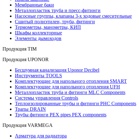
Мембранные баки
Металлопластик труба и пресс-фитинги
Насосные группы, клапаны 3-х ходовые смесительные
Сшитый полиэтилен, труба, фитинги
Термометры, манометры, КИП
Шкафы коллекторные
Элементы дымоходов
Продукция TIM
Продукция UPONOR
Бесшумная канализация Uponor Decibel
Инструменты TOOLS
Комплектующие для напольного отопления SMART
Комплектующие для напольного отопления UFH
Металлопластик труба и фитинги MLC Components
Системы управления Controls
Теплоизолированные трубы и фитинги PHC Components
Трапы DRAIN
Трубы фитинги PEX pipes PEX components
Продукция VARMEGA
Арматура для радиатора