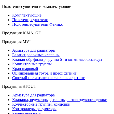
Полотенцесушители и комплектующие
Комплектующие
Полотенцесушители
Полотенцесушители Феникс
Продукция ICMA, GF
Продукция MVI
Арматура для радиатора
Балансировочные клапаны
Клапан обр фильтр,группа б-ти котла,насос.смес.уз
Коллекторные группы
Кран шаровый
Оцинкованная труба и пресс фитинг
Сшитый полиэтилен аксиальный фитинг
Продукция STOUT
Арматура для радиатора
Клапаны, редукторы, фильтры, автовоздухоотводчики
Коллекторные группы, концовки
Контроллеры регуляторы
Краны шаровые