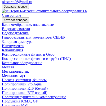
plasterm26@mail.ru
Заказать звонок
Каталог товаров
Баки мембранные, пластиковые
Водонагреватели
Водоподготовка
Гидроразделители, коллекторы СЕВЕР
Запорная арматура
Инструменты
Канализация
Компрессионные фитинги Gebo
Компрессионные фитинги и трубы (ПНД)
Котельное оборудование
Металл
Металлопластик
Металлохомут
Насосы, счетчики, байпасы
Полипропилен Pro Aqua
Полипропилен RTP (белый)
Полипропилен RTP (серый)
Полотенцесушители и комплектующие
Продукция ICMA, GF
Продукция MVI