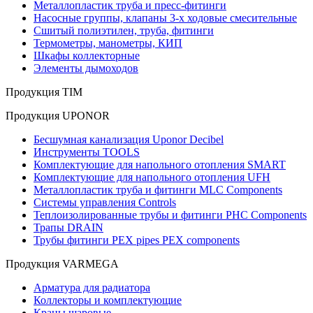
Металлопластик труба и пресс-фитинги
Насосные группы, клапаны 3-х ходовые смесительные
Сшитый полиэтилен, труба, фитинги
Термометры, манометры, КИП
Шкафы коллекторные
Элементы дымоходов
Продукция TIM
Продукция UPONOR
Бесшумная канализация Uponor Decibel
Инструменты TOOLS
Комплектующие для напольного отопления SMART
Комплектующие для напольного отопления UFH
Металлопластик труба и фитинги MLC Components
Системы управления Controls
Теплоизолированные трубы и фитинги PHC Components
Трапы DRAIN
Трубы фитинги PEX pipes PEX components
Продукция VARMEGA
Арматура для радиатора
Коллекторы и комплектующие
Краны шаровые