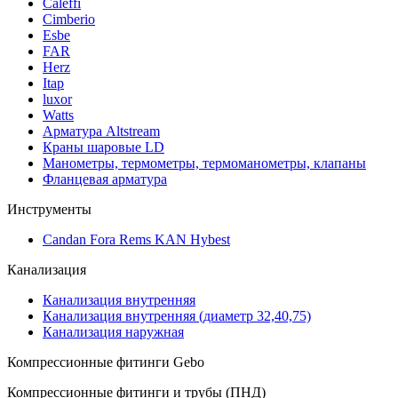
Caleffi
Cimberio
Esbe
FAR
Herz
Itap
luxor
Watts
Арматура Altstream
Краны шаровые LD
Манометры, термометры, термоманометры, клапаны
Фланцевая арматура
Инструменты
Candan Fora Rems KAN Hybest
Канализация
Канализация внутренняя
Канализация внутренняя (диаметр 32,40,75)
Канализация наружная
Компрессионные фитинги Gebo
Компрессионные фитинги и трубы (ПНД)