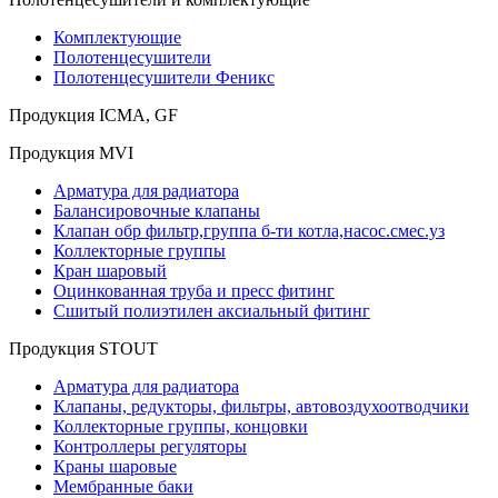
Комплектующие
Полотенцесушители
Полотенцесушители Феникс
Продукция ICMA, GF
Продукция MVI
Арматура для радиатора
Балансировочные клапаны
Клапан обр фильтр,группа б-ти котла,насос.смес.уз
Коллекторные группы
Кран шаровый
Оцинкованная труба и пресс фитинг
Сшитый полиэтилен аксиальный фитинг
Продукция STOUT
Арматура для радиатора
Клапаны, редукторы, фильтры, автовоздухоотводчики
Коллекторные группы, концовки
Контроллеры регуляторы
Краны шаровые
Мембранные баки