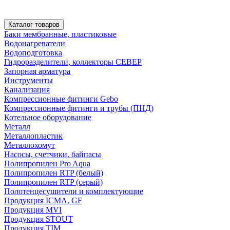
Каталог товаров
Баки мембранные, пластиковые
Водонагреватели
Водоподготовка
Гидроразделители, коллекторы СЕВЕР
Запорная арматура
Инструменты
Канализация
Компрессионные фитинги Gebo
Компрессионные фитинги и трубы (ПНД)
Котельное оборудование
Металл
Металлопластик
Металлохомут
Насосы, счетчики, байпасы
Полипропилен Pro Aqua
Полипропилен RTP (белый)
Полипропилен RTP (серый)
Полотенцесушители и комплектующие
Продукция ICMA, GF
Продукция MVI
Продукция STOUT
Продукция TIM