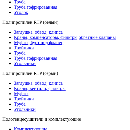
Труба
Труба гофрированная
Уголок
Полипропилен RTP (белый)
Заглушка, обвод, клипса
Краны, компенсаторы, фильтры,обратные клапаны
Муфты, бурт под фланец
Тройники
Труба
Труба гофрированная
Угольники
Полипропилен RTP (серый)
Заглушка, обвод, клипса
Краны, вентили, фильтры
Муфты
Тройники
Труба
Угольники
Полотенцесушители и комплектующие
Комплектующие