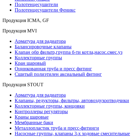
Полотенцесушители
Полотенцесушители Феникс
Продукция ICMA, GF
Продукция MVI
Арматура для радиатора
Балансировочные клапаны
Клапан обр фильтр,группа б-ти котла,насос.смес.уз
Коллекторные группы
Кран шаровый
Оцинкованная труба и пресс фитинг
Сшитый полиэтилен аксиальный фитинг
Продукция STOUT
Арматура для радиатора
Клапаны, редукторы, фильтры, автовоздухоотводчики
Коллекторные группы, концовки
Контроллеры регуляторы
Краны шаровые
Мембранные баки
Металлопластик труба и пресс-фитинги
Насосные группы, клапаны 3-х ходовые смесительные