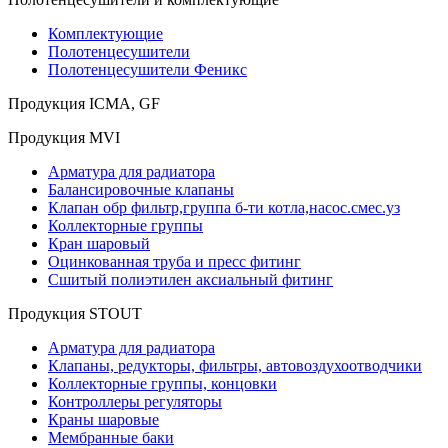
Комплектующие
Полотенцесушители
Полотенцесушители Феникс
Продукция ICMA, GF
Продукция MVI
Арматура для радиатора
Балансировочные клапаны
Клапан обр фильтр,группа б-ти котла,насос.смес.уз
Коллекторные группы
Кран шаровый
Оцинкованная труба и пресс фитинг
Сшитый полиэтилен аксиальный фитинг
Продукция STOUT
Арматура для радиатора
Клапаны, редукторы, фильтры, автовоздухоотводчики
Коллекторные группы, концовки
Контроллеры регуляторы
Краны шаровые
Мембранные баки