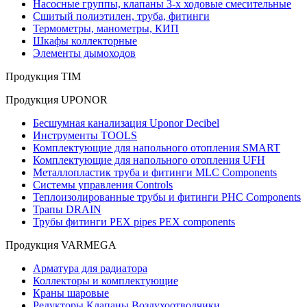
Насосные группы, клапаны 3-х ходовые смесительные
Сшитый полиэтилен, труба, фитинги
Термометры, манометры, КИП
Шкафы коллекторные
Элементы дымоходов
Продукция TIM
Продукция UPONOR
Бесшумная канализация Uponor Decibel
Инструменты TOOLS
Комплектующие для напольного отопления SMART
Комплектующие для напольного отопления UFH
Металлопластик труба и фитинги MLC Components
Системы управления Controls
Теплоизолированные трубы и фитинги PHC Components
Трапы DRAIN
Трубы фитинги PEX pipes PEX components
Продукция VARMEGA
Арматура для радиатора
Коллекторы и комплектующие
Краны шаровые
Редукторы Клапаны Воздухоотводчики