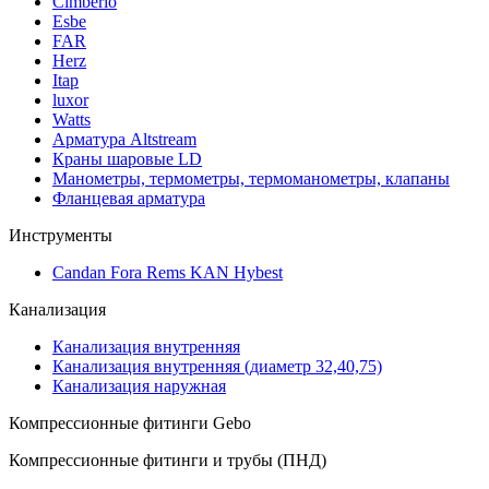
Cimberio
Esbe
FAR
Herz
Itap
luxor
Watts
Арматура Altstream
Краны шаровые LD
Манометры, термометры, термоманометры, клапаны
Фланцевая арматура
Инструменты
Candan Fora Rems KAN Hybest
Канализация
Канализация внутренняя
Канализация внутренняя (диаметр 32,40,75)
Канализация наружная
Компрессионные фитинги Gebo
Компрессионные фитинги и трубы (ПНД)