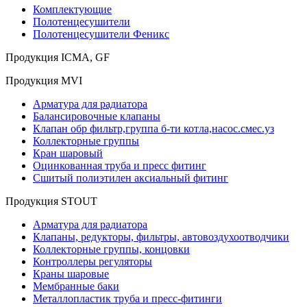
Комплектующие
Полотенцесушители
Полотенцесушители Феникс
Продукция ICMA, GF
Продукция MVI
Арматура для радиатора
Балансировочные клапаны
Клапан обр фильтр,группа б-ти котла,насос.смес.уз
Коллекторные группы
Кран шаровый
Оцинкованная труба и пресс фитинг
Сшитый полиэтилен аксиальный фитинг
Продукция STOUT
Арматура для радиатора
Клапаны, редукторы, фильтры, автовоздухоотводчики
Коллекторные группы, концовки
Контроллеры регуляторы
Краны шаровые
Мембранные баки
Металлопластик труба и пресс-фитинги