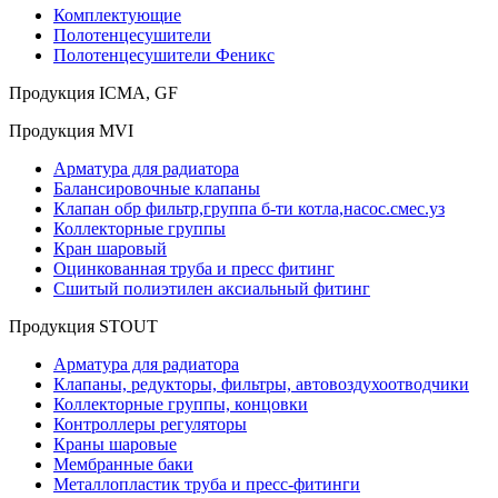
Комплектующие
Полотенцесушители
Полотенцесушители Феникс
Продукция ICMA, GF
Продукция MVI
Арматура для радиатора
Балансировочные клапаны
Клапан обр фильтр,группа б-ти котла,насос.смес.уз
Коллекторные группы
Кран шаровый
Оцинкованная труба и пресс фитинг
Сшитый полиэтилен аксиальный фитинг
Продукция STOUT
Арматура для радиатора
Клапаны, редукторы, фильтры, автовоздухоотводчики
Коллекторные группы, концовки
Контроллеры регуляторы
Краны шаровые
Мембранные баки
Металлопластик труба и пресс-фитинги