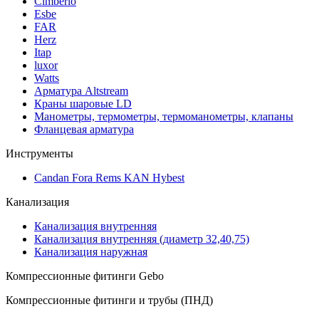
Cimberio
Esbe
FAR
Herz
Itap
luxor
Watts
Арматура Altstream
Краны шаровые LD
Манометры, термометры, термоманометры, клапаны
Фланцевая арматура
Инструменты
Candan Fora Rems KAN Hybest
Канализация
Канализация внутренняя
Канализация внутренняя (диаметр 32,40,75)
Канализация наружная
Компрессионные фитинги Gebo
Компрессионные фитинги и трубы (ПНД)