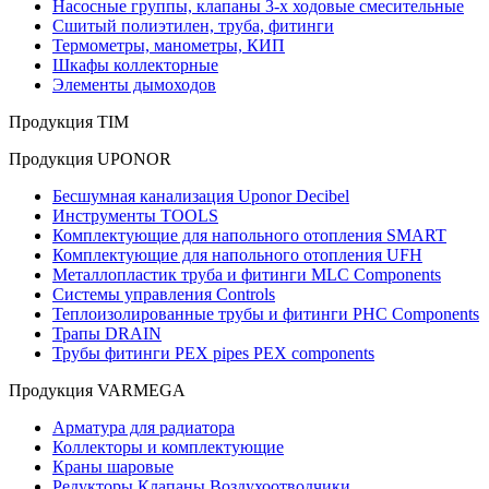
Насосные группы, клапаны 3-х ходовые смесительные
Сшитый полиэтилен, труба, фитинги
Термометры, манометры, КИП
Шкафы коллекторные
Элементы дымоходов
Продукция TIM
Продукция UPONOR
Бесшумная канализация Uponor Decibel
Инструменты TOOLS
Комплектующие для напольного отопления SMART
Комплектующие для напольного отопления UFH
Металлопластик труба и фитинги MLC Components
Системы управления Controls
Теплоизолированные трубы и фитинги PHC Components
Трапы DRAIN
Трубы фитинги PEX pipes PEX components
Продукция VARMEGA
Арматура для радиатора
Коллекторы и комплектующие
Краны шаровые
Редукторы Клапаны Воздухоотводчики