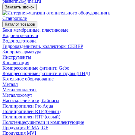
plasterm26@mail.ru
Заказать звонок
Каталог товаров
Баки мембранные, пластиковые
Водонагреватели
Водоподготовка
Гидроразделители, коллекторы СЕВЕР
Запорная арматура
Инструменты
Канализация
Компрессионные фитинги Gebo
Компрессионные фитинги и трубы (ПНД)
Котельное оборудование
Металл
Металлопластик
Металлохомут
Насосы, счетчики, байпасы
Полипропилен Pro Aqua
Полипропилен RTP (белый)
Полипропилен RTP (серый)
Полотенцесушители и комплектующие
Продукция ICMA, GF
Продукция MVI