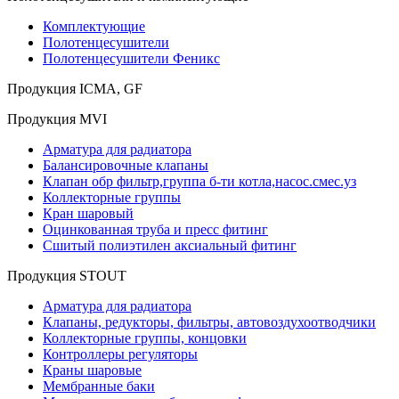
Комплектующие
Полотенцесушители
Полотенцесушители Феникс
Продукция ICMA, GF
Продукция MVI
Арматура для радиатора
Балансировочные клапаны
Клапан обр фильтр,группа б-ти котла,насос.смес.уз
Коллекторные группы
Кран шаровый
Оцинкованная труба и пресс фитинг
Сшитый полиэтилен аксиальный фитинг
Продукция STOUT
Арматура для радиатора
Клапаны, редукторы, фильтры, автовоздухоотводчики
Коллекторные группы, концовки
Контроллеры регуляторы
Краны шаровые
Мембранные баки