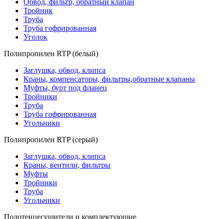
Обвод, фильтр, обратный клапан
Тройник
Труба
Труба гофрированная
Уголок
Полипропилен RTP (белый)
Заглушка, обвод, клипса
Краны, компенсаторы, фильтры,обратные клапаны
Муфты, бурт под фланец
Тройники
Труба
Труба гофрированная
Угольники
Полипропилен RTP (серый)
Заглушка, обвод, клипса
Краны, вентили, фильтры
Муфты
Тройники
Труба
Угольники
Полотенцесушители и комплектующие