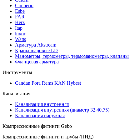
Cimberio
Esbe
FAR
Herz
Itap
luxor
Watts
Арматура Altstream
Краны шаровые LD
Манометры, термометры, термоманометры, клапаны
Фланцевая арматура
Инструменты
Candan Fora Rems KAN Hybest
Канализация
Канализация внутренняя
Канализация внутренняя (диаметр 32,40,75)
Канализация наружная
Компрессионные фитинги Gebo
Компрессионные фитинги и трубы (ПНД)