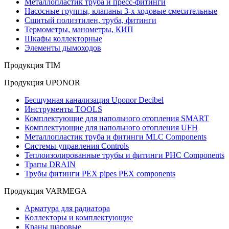
Металлопластик труба и пресс-фитинги
Насосные группы, клапаны 3-х ходовые смесительные
Сшитый полиэтилен, труба, фитинги
Термометры, манометры, КИП
Шкафы коллекторные
Элементы дымоходов
Продукция TIM
Продукция UPONOR
Бесшумная канализация Uponor Decibel
Инструменты TOOLS
Комплектующие для напольного отопления SMART
Комплектующие для напольного отопления UFH
Металлопластик труба и фитинги MLC Components
Системы управления Controls
Теплоизолированные трубы и фитинги PHC Components
Трапы DRAIN
Трубы фитинги PEX pipes PEX components
Продукция VARMEGA
Арматура для радиатора
Коллекторы и комплектующие
Краны шаровые