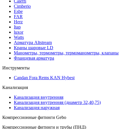
Caleffi
Cimberio
Esbe
FAR
Herz
Itap
luxor
Watts
Арматура Altstream
Краны шаровые LD
Манометры, термометры, термоманометры, клапаны
Фланцевая арматура
Инструменты
Candan Fora Rems KAN Hybest
Канализация
Канализация внутренняя
Канализация внутренняя (диаметр 32,40,75)
Канализация наружная
Компрессионные фитинги Gebo
Компрессионные фитинги и трубы (ПНД)