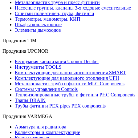
Металлопластик труба и пресс-фитинги
Насосные группы, клапаны 3-х ходовые смесительные
Сшитый полиэтилен, труба, фитинги
Термометры, манометры, КИП
Шкафы коллекторные
Элементы дымоходов
Продукция TIM
Продукция UPONOR
Бесшумная канализация Uponor Decibel
Инструменты TOOLS
Комплектующие для напольного отопления SMART
Комплектующие для напольного отопления UFH
Металлопластик труба и фитинги MLC Components
Системы управления Controls
Теплоизолированные трубы и фитинги PHC Components
Трапы DRAIN
Трубы фитинги PEX pipes PEX components
Продукция VARMEGA
Арматура для радиатора
Коллекторы и комплектующие
Краны шаровые