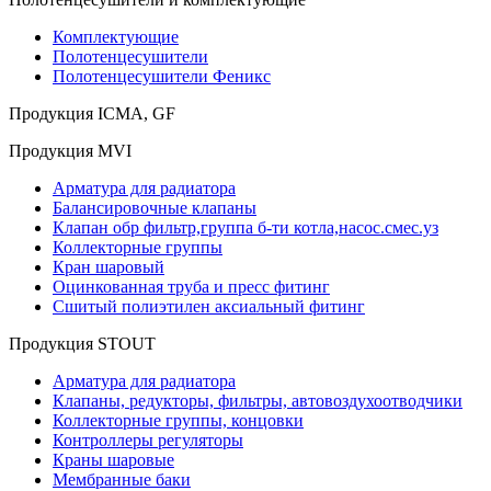
Комплектующие
Полотенцесушители
Полотенцесушители Феникс
Продукция ICMA, GF
Продукция MVI
Арматура для радиатора
Балансировочные клапаны
Клапан обр фильтр,группа б-ти котла,насос.смес.уз
Коллекторные группы
Кран шаровый
Оцинкованная труба и пресс фитинг
Сшитый полиэтилен аксиальный фитинг
Продукция STOUT
Арматура для радиатора
Клапаны, редукторы, фильтры, автовоздухоотводчики
Коллекторные группы, концовки
Контроллеры регуляторы
Краны шаровые
Мембранные баки