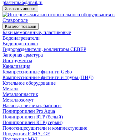
plasterm26@mail.ru
Заказать звонок
Каталог товаров
Баки мембранные, пластиковые
Водонагреватели
Водоподготовка
Гидроразделители, коллекторы СЕВЕР
Запорная арматура
Инструменты
Канализация
Компрессионные фитинги Gebo
Компрессионные фитинги и трубы (ПНД)
Котельное оборудование
Металл
Металлопластик
Металлохомут
Насосы, счетчики, байпасы
Полипропилен Pro Aqua
Полипропилен RTP (белый)
Полипропилен RTP (серый)
Полотенцесушители и комплектующие
Продукция ICMA, GF
Продукция MVI