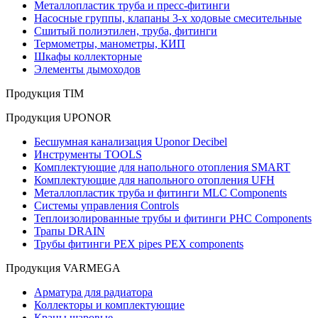
Металлопластик труба и пресс-фитинги
Насосные группы, клапаны 3-х ходовые смесительные
Сшитый полиэтилен, труба, фитинги
Термометры, манометры, КИП
Шкафы коллекторные
Элементы дымоходов
Продукция TIM
Продукция UPONOR
Бесшумная канализация Uponor Decibel
Инструменты TOOLS
Комплектующие для напольного отопления SMART
Комплектующие для напольного отопления UFH
Металлопластик труба и фитинги MLC Components
Системы управления Controls
Теплоизолированные трубы и фитинги PHC Components
Трапы DRAIN
Трубы фитинги PEX pipes PEX components
Продукция VARMEGA
Арматура для радиатора
Коллекторы и комплектующие
Краны шаровые