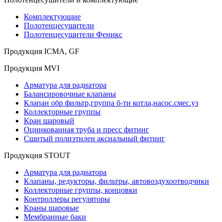
Комплектующие
Полотенцесушители
Полотенцесушители Феникс
Продукция ICMA, GF
Продукция MVI
Арматура для радиатора
Балансировочные клапаны
Клапан обр фильтр,группа б-ти котла,насос.смес.уз
Коллекторные группы
Кран шаровый
Оцинкованная труба и пресс фитинг
Сшитый полиэтилен аксиальный фитинг
Продукция STOUT
Арматура для радиатора
Клапаны, редукторы, фильтры, автовоздухоотводчики
Коллекторные группы, концовки
Контроллеры регуляторы
Краны шаровые
Мембранные баки