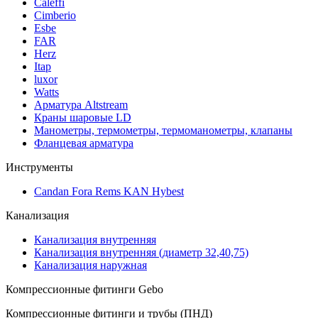
Caleffi
Cimberio
Esbe
FAR
Herz
Itap
luxor
Watts
Арматура Altstream
Краны шаровые LD
Манометры, термометры, термоманометры, клапаны
Фланцевая арматура
Инструменты
Candan Fora Rems KAN Hybest
Канализация
Канализация внутренняя
Канализация внутренняя (диаметр 32,40,75)
Канализация наружная
Компрессионные фитинги Gebo
Компрессионные фитинги и трубы (ПНД)