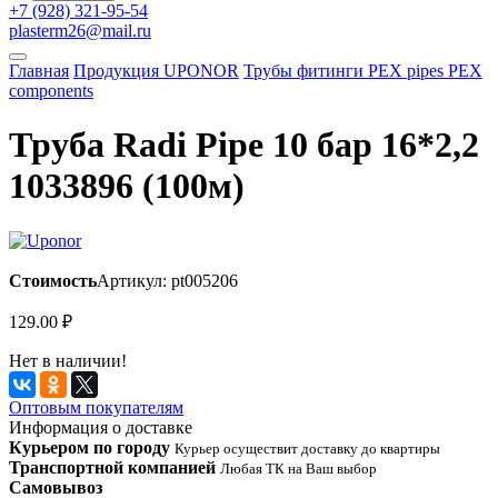
+7 (928) 321-95-54
plasterm26@mail.ru
Главная
Продукция UPONOR
Трубы фитинги PEX pipes PEX
components
Труба Radi Pipe 10 бар 16*2,2
1033896 (100м)
Стоимость
Артикул: pt005206
129.00
₽
Нет в наличии!
Оптовым покупателям
Информация о доставке
Курьером по городу
Курьер осуществит доставку до квартиры
Транспортной компанией
Любая ТК на Ваш выбор
Самовывоз