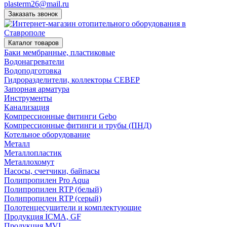
plasterm26@mail.ru
Заказать звонок
Каталог товаров
Баки мембранные, пластиковые
Водонагреватели
Водоподготовка
Гидроразделители, коллекторы СЕВЕР
Запорная арматура
Инструменты
Канализация
Компрессионные фитинги Gebo
Компрессионные фитинги и трубы (ПНД)
Котельное оборудование
Металл
Металлопластик
Металлохомут
Насосы, счетчики, байпасы
Полипропилен Pro Aqua
Полипропилен RTP (белый)
Полипропилен RTP (серый)
Полотенцесушители и комплектующие
Продукция ICMA, GF
Продукция MVI