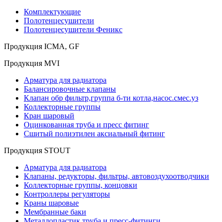
Комплектующие
Полотенцесушители
Полотенцесушители Феникс
Продукция ICMA, GF
Продукция MVI
Арматура для радиатора
Балансировочные клапаны
Клапан обр фильтр,группа б-ти котла,насос.смес.уз
Коллекторные группы
Кран шаровый
Оцинкованная труба и пресс фитинг
Сшитый полиэтилен аксиальный фитинг
Продукция STOUT
Арматура для радиатора
Клапаны, редукторы, фильтры, автовоздухоотводчики
Коллекторные группы, концовки
Контроллеры регуляторы
Краны шаровые
Мембранные баки
Металлопластик труба и пресс-фитинги