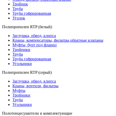
Тройник
Труба
Труба гофрированная
Уголок
Полипропилен RTP (белый)
Заглушка, обвод, клипса
Краны, компенсаторы, фильтры,обратные клапаны
Муфты, бурт под фланец
Тройники
Труба
Труба гофрированная
Угольники
Полипропилен RTP (серый)
Заглушка, обвод, клипса
Краны, вентили, фильтры
Муфты
Тройники
Труба
Угольники
Полотенцесушители и комплектующие