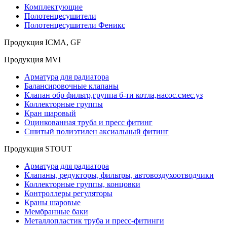
Комплектующие
Полотенцесушители
Полотенцесушители Феникс
Продукция ICMA, GF
Продукция MVI
Арматура для радиатора
Балансировочные клапаны
Клапан обр фильтр,группа б-ти котла,насос.смес.уз
Коллекторные группы
Кран шаровый
Оцинкованная труба и пресс фитинг
Сшитый полиэтилен аксиальный фитинг
Продукция STOUT
Арматура для радиатора
Клапаны, редукторы, фильтры, автовоздухоотводчики
Коллекторные группы, концовки
Контроллеры регуляторы
Краны шаровые
Мембранные баки
Металлопластик труба и пресс-фитинги