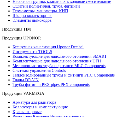
Насосные группы, клапаны 3-х ходовые смесительные
Сшитый полиэтилен, труба, фитинги
Термометры, манометры, КИП
Шкафы коллекторные
Элементы дымоходов
Продукция TIM
Продукция UPONOR
Бесшумная канализация Uponor Decibel
Инструменты TOOLS
Комплектующие для напольного отопления SMART
Комплектующие для напольного отопления UFH
Металлопластик труба и фитинги MLC Components
Системы управления Controls
Теплоизолированные трубы и фитинги PHC Components
Трапы DRAIN
Трубы фитинги PEX pipes PEX components
Продукция VARMEGA
Арматура для радиатора
Коллекторы и комплектующие
Краны шаровые
Редукторы Клапаны Воздухоотводчики