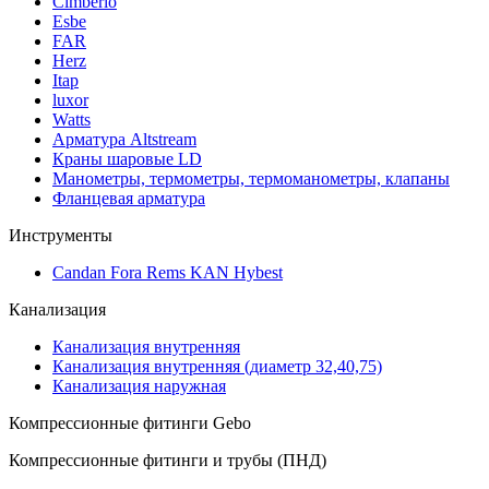
Cimberio
Esbe
FAR
Herz
Itap
luxor
Watts
Арматура Altstream
Краны шаровые LD
Манометры, термометры, термоманометры, клапаны
Фланцевая арматура
Инструменты
Candan Fora Rems KAN Hybest
Канализация
Канализация внутренняя
Канализация внутренняя (диаметр 32,40,75)
Канализация наружная
Компрессионные фитинги Gebo
Компрессионные фитинги и трубы (ПНД)