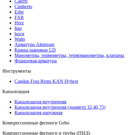
Caleffi
Cimberio
Esbe
FAR
Herz
Itap
luxor
Watts
Арматура Altstream
Краны шаровые LD
Манометры, термометры, термоманометры, клапаны
Фланцевая арматура
Инструменты
Candan Fora Rems KAN Hybest
Канализация
Канализация внутренняя
Канализация внутренняя (диаметр 32,40,75)
Канализация наружная
Компрессионные фитинги Gebo
Компрессионные фитинги и трубы (ПНД)