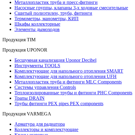
Металлопластик труба и пресс-фитинги
Насосные группы, клапаны 3-х ходовые смесительные
Сшитый полиэтилен, труба, фитинги
Термометры, манометры, КИП
Шкафы коллекторные
Элементы дымоходов
Продукция TIM
Продукция UPONOR
Бесшумная канализация Uponor Decibel
Инструменты TOOLS
Комплектующие для напольного отопления SMART
Комплектующие для напольного отопления UFH
Металлопластик труба и фитинги MLC Components
Системы управления Controls
Теплоизолированные трубы и фитинги PHC Components
Трапы DRAIN
Трубы фитинги PEX pipes PEX components
Продукция VARMEGA
Арматура для радиатора
Коллекторы и комплектующие
Краны шаровые