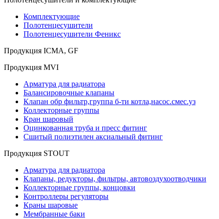
Комплектующие
Полотенцесушители
Полотенцесушители Феникс
Продукция ICMA, GF
Продукция MVI
Арматура для радиатора
Балансировочные клапаны
Клапан обр фильтр,группа б-ти котла,насос.смес.уз
Коллекторные группы
Кран шаровый
Оцинкованная труба и пресс фитинг
Сшитый полиэтилен аксиальный фитинг
Продукция STOUT
Арматура для радиатора
Клапаны, редукторы, фильтры, автовоздухоотводчики
Коллекторные группы, концовки
Контроллеры регуляторы
Краны шаровые
Мембранные баки