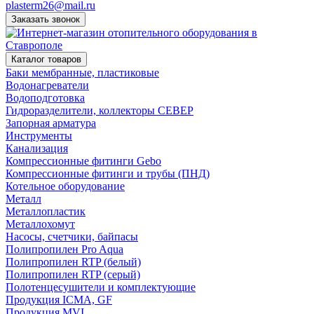
plasterm26@mail.ru
Заказать звонок
Каталог товаров
Баки мембранные, пластиковые
Водонагреватели
Водоподготовка
Гидроразделители, коллекторы СЕВЕР
Запорная арматура
Инструменты
Канализация
Компрессионные фитинги Gebo
Компрессионные фитинги и трубы (ПНД)
Котельное оборудование
Металл
Металлопластик
Металлохомут
Насосы, счетчики, байпасы
Полипропилен Pro Aqua
Полипропилен RTP (белый)
Полипропилен RTP (серый)
Полотенцесушители и комплектующие
Продукция ICMA, GF
Продукция MVI