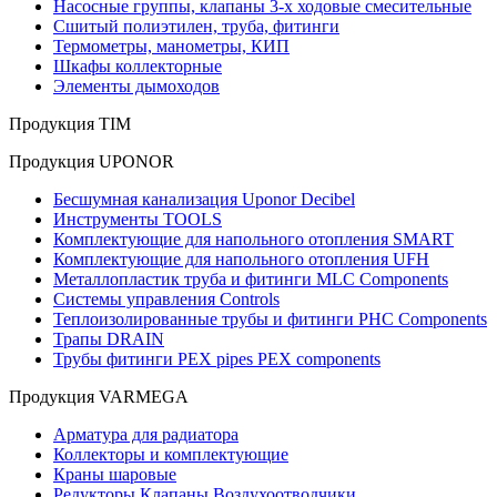
Насосные группы, клапаны 3-х ходовые смесительные
Сшитый полиэтилен, труба, фитинги
Термометры, манометры, КИП
Шкафы коллекторные
Элементы дымоходов
Продукция TIM
Продукция UPONOR
Бесшумная канализация Uponor Decibel
Инструменты TOOLS
Комплектующие для напольного отопления SMART
Комплектующие для напольного отопления UFH
Металлопластик труба и фитинги MLC Components
Системы управления Controls
Теплоизолированные трубы и фитинги PHC Components
Трапы DRAIN
Трубы фитинги PEX pipes PEX components
Продукция VARMEGA
Арматура для радиатора
Коллекторы и комплектующие
Краны шаровые
Редукторы Клапаны Воздухоотводчики