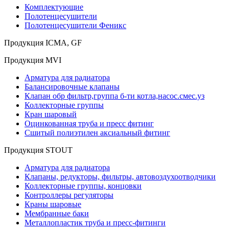
Комплектующие
Полотенцесушители
Полотенцесушители Феникс
Продукция ICMA, GF
Продукция MVI
Арматура для радиатора
Балансировочные клапаны
Клапан обр фильтр,группа б-ти котла,насос.смес.уз
Коллекторные группы
Кран шаровый
Оцинкованная труба и пресс фитинг
Сшитый полиэтилен аксиальный фитинг
Продукция STOUT
Арматура для радиатора
Клапаны, редукторы, фильтры, автовоздухоотводчики
Коллекторные группы, концовки
Контроллеры регуляторы
Краны шаровые
Мембранные баки
Металлопластик труба и пресс-фитинги