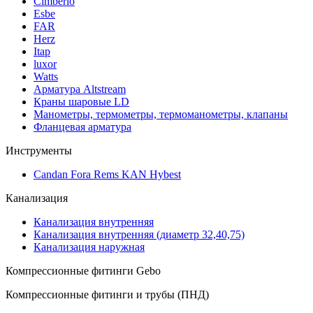
Cimberio
Esbe
FAR
Herz
Itap
luxor
Watts
Арматура Altstream
Краны шаровые LD
Манометры, термометры, термоманометры, клапаны
Фланцевая арматура
Инструменты
Candan Fora Rems KAN Hybest
Канализация
Канализация внутренняя
Канализация внутренняя (диаметр 32,40,75)
Канализация наружная
Компрессионные фитинги Gebo
Компрессионные фитинги и трубы (ПНД)