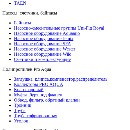
TAEN
Насосы, счетчики, байпасы
Байпасы
Насосно-смесительные группы Uni-Fitt Royal
Насосное оборудование Aquaario
Насосное оборудование Jemix
Насосное оборудование SFA
Насосное оборудование Wester
Насосное оборудование Wilo
Счетчики и комплектующие
Полипропилен Pro Aqua
Заглушка, клипса,компенсатор,распределитель
Коллекторы PRO AQUA
Кран шаровый
Муфта, бурт под фланец
Обвод, фильтр, обратный клапан
Тройник
Труба
Труба гофрированная
Уголок