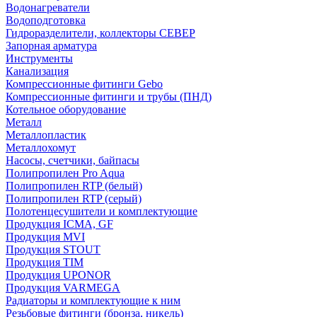
Водонагреватели
Водоподготовка
Гидроразделители, коллекторы СЕВЕР
Запорная арматура
Инструменты
Канализация
Компрессионные фитинги Gebo
Компрессионные фитинги и трубы (ПНД)
Котельное оборудование
Металл
Металлопластик
Металлохомут
Насосы, счетчики, байпасы
Полипропилен Pro Aqua
Полипропилен RTP (белый)
Полипропилен RTP (серый)
Полотенцесушители и комплектующие
Продукция ICMA, GF
Продукция MVI
Продукция STOUT
Продукция TIM
Продукция UPONOR
Продукция VARMEGA
Радиаторы и комплектующие к ним
Резьбовые фитинги (бронза, никель)