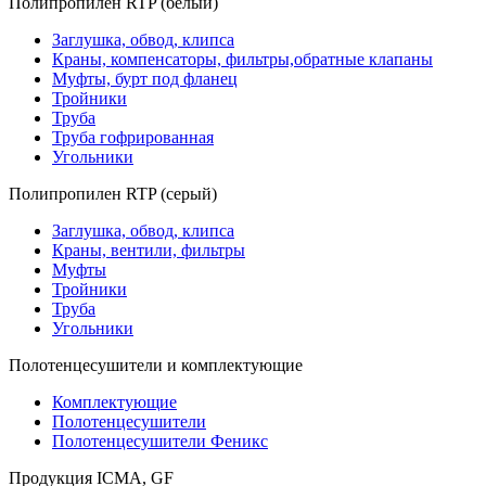
Полипропилен RTP (белый)
Заглушка, обвод, клипса
Краны, компенсаторы, фильтры,обратные клапаны
Муфты, бурт под фланец
Тройники
Труба
Труба гофрированная
Угольники
Полипропилен RTP (серый)
Заглушка, обвод, клипса
Краны, вентили, фильтры
Муфты
Тройники
Труба
Угольники
Полотенцесушители и комплектующие
Комплектующие
Полотенцесушители
Полотенцесушители Феникс
Продукция ICMA, GF