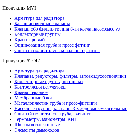
Продукция MVI
Арматура для радиатора
Балансировочные клапаны
Клапан обр фильтр,группа б-ти котла,насос.смес.уз
Коллекторные группы
Кран шаровый
Оцинкованная труба и пресс фитинг
Сшитый полиэтилен аксиальный фитинг
Продукция STOUT
Арматура для радиатора
Клапаны, редукторы, фильтры, автовоздухоотводчики
Коллекторные группы, концовки
Контроллеры регуляторы
Краны шаровые
Мембранные баки
Металлопластик труба и пресс-фитинги
Насосные группы, клапаны 3-х ходовые смесительные
Сшитый полиэтилен, труба, фитинги
Термометры, манометры, КИП
Шкафы коллекторные
Элементы дымоходов