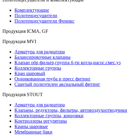
Комплектующие
Полотенцесушители
Полотенцесушители Феникс
Продукция ICMA, GF
Продукция MVI
Арматура для радиатора
Балансировочные клапаны
Клапан обр фильтр,группа б-ти котла,насос.смес.уз
Коллекторные группы
Кран шаровый
Оцинкованная труба и пресс фитинг
Сшитый полиэтилен аксиальный фитинг
Продукция STOUT
Арматура для радиатора
Клапаны, редукторы, фильтры, автовоздухоотводчики
Коллекторные группы, концовки
Контроллеры регуляторы
Краны шаровые
Мембранные баки