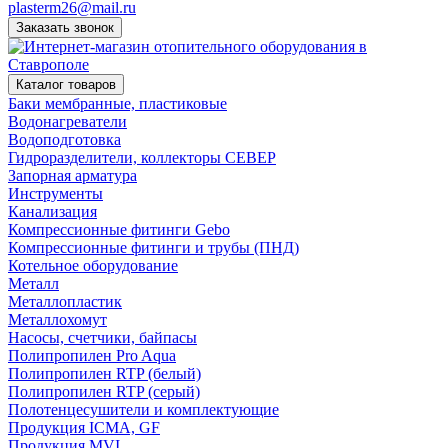
plasterm26@mail.ru
Заказать звонок
Каталог товаров
Баки мембранные, пластиковые
Водонагреватели
Водоподготовка
Гидроразделители, коллекторы СЕВЕР
Запорная арматура
Инструменты
Канализация
Компрессионные фитинги Gebo
Компрессионные фитинги и трубы (ПНД)
Котельное оборудование
Металл
Металлопластик
Металлохомут
Насосы, счетчики, байпасы
Полипропилен Pro Aqua
Полипропилен RTP (белый)
Полипропилен RTP (серый)
Полотенцесушители и комплектующие
Продукция ICMA, GF
Продукция MVI