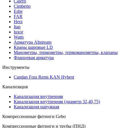
Caleffi
Cimberio
Esbe
FAR
Herz
Itap
luxor
Watts
Арматура Altstream
Краны шаровые LD
Манометры, термометры, термоманометры, клапаны
Фланцевая арматура
Инструменты
Candan Fora Rems KAN Hybest
Канализация
Канализация внутренняя
Канализация внутренняя (диаметр 32,40,75)
Канализация наружная
Компрессионные фитинги Gebo
Компрессионные фитинги и трубы (ПНД)