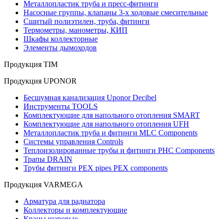
Металлопластик труба и пресс-фитинги
Насосные группы, клапаны 3-х ходовые смесительные
Сшитый полиэтилен, труба, фитинги
Термометры, манометры, КИП
Шкафы коллекторные
Элементы дымоходов
Продукция TIM
Продукция UPONOR
Бесшумная канализация Uponor Decibel
Инструменты TOOLS
Комплектующие для напольного отопления SMART
Комплектующие для напольного отопления UFH
Металлопластик труба и фитинги MLC Components
Системы управления Controls
Теплоизолированные трубы и фитинги PHC Components
Трапы DRAIN
Трубы фитинги PEX pipes PEX components
Продукция VARMEGA
Арматура для радиатора
Коллекторы и комплектующие
Краны шаровые