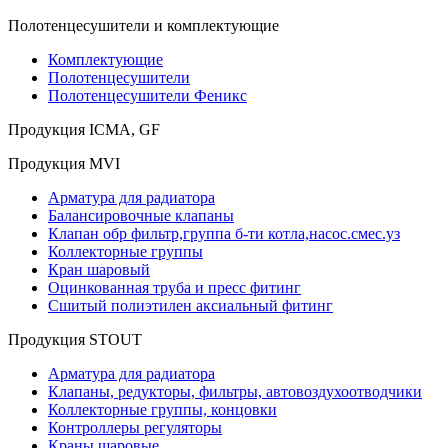
Полотенцесушители и комплектующие
Комплектующие
Полотенцесушители
Полотенцесушители Феникс
Продукция ICMA, GF
Продукция MVI
Арматура для радиатора
Балансировочные клапаны
Клапан обр фильтр,группа б-ти котла,насос.смес.уз
Коллекторные группы
Кран шаровый
Оцинкованная труба и пресс фитинг
Сшитый полиэтилен аксиальный фитинг
Продукция STOUT
Арматура для радиатора
Клапаны, редукторы, фильтры, автовоздухоотводчики
Коллекторные группы, концовки
Контроллеры регуляторы
Краны шаровые