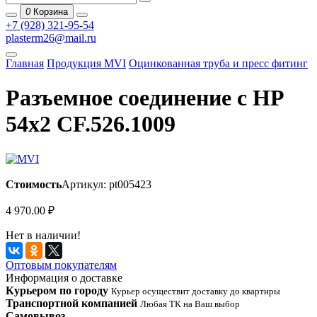
0
Корзина
+7 (928) 321-95-54
plasterm26@mail.ru
Главная
Продукция MVI
Оцинкованная труба и пресс фитинг
Разъемное соединение с НР
54х2 CF.526.1009
Стоимость
Артикул: pt005423
4 970.00
₽
Нет в наличии!
Оптовым покупателям
Информация о доставке
Курьером по городу
Курьер осуществит доставку до квартиры
Транспортной компанией
Любая ТК на Ваш выбор
Самовывоз