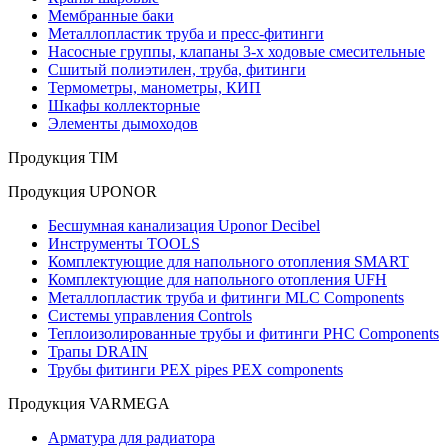
Мембранные баки
Металлопластик труба и пресс-фитинги
Насосные группы, клапаны 3-х ходовые смесительные
Сшитый полиэтилен, труба, фитинги
Термометры, манометры, КИП
Шкафы коллекторные
Элементы дымоходов
Продукция TIM
Продукция UPONOR
Бесшумная канализация Uponor Decibel
Инструменты TOOLS
Комплектующие для напольного отопления SMART
Комплектующие для напольного отопления UFH
Металлопластик труба и фитинги MLC Components
Системы управления Controls
Теплоизолированные трубы и фитинги PHC Components
Трапы DRAIN
Трубы фитинги PEX pipes PEX components
Продукция VARMEGA
Арматура для радиатора