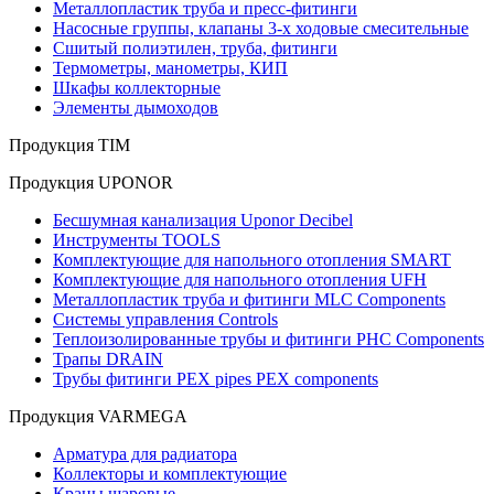
Металлопластик труба и пресс-фитинги
Насосные группы, клапаны 3-х ходовые смесительные
Сшитый полиэтилен, труба, фитинги
Термометры, манометры, КИП
Шкафы коллекторные
Элементы дымоходов
Продукция TIM
Продукция UPONOR
Бесшумная канализация Uponor Decibel
Инструменты TOOLS
Комплектующие для напольного отопления SMART
Комплектующие для напольного отопления UFH
Металлопластик труба и фитинги MLC Components
Системы управления Controls
Теплоизолированные трубы и фитинги PHC Components
Трапы DRAIN
Трубы фитинги PEX pipes PEX components
Продукция VARMEGA
Арматура для радиатора
Коллекторы и комплектующие
Краны шаровые