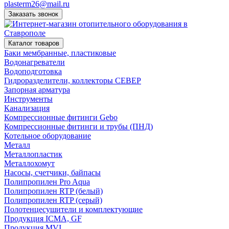
plasterm26@mail.ru
Заказать звонок
Каталог товаров
Баки мембранные, пластиковые
Водонагреватели
Водоподготовка
Гидроразделители, коллекторы СЕВЕР
Запорная арматура
Инструменты
Канализация
Компрессионные фитинги Gebo
Компрессионные фитинги и трубы (ПНД)
Котельное оборудование
Металл
Металлопластик
Металлохомут
Насосы, счетчики, байпасы
Полипропилен Pro Aqua
Полипропилен RTP (белый)
Полипропилен RTP (серый)
Полотенцесушители и комплектующие
Продукция ICMA, GF
Продукция MVI