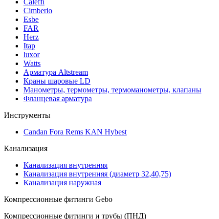
Caleffi
Cimberio
Esbe
FAR
Herz
Itap
luxor
Watts
Арматура Altstream
Краны шаровые LD
Манометры, термометры, термоманометры, клапаны
Фланцевая арматура
Инструменты
Candan Fora Rems KAN Hybest
Канализация
Канализация внутренняя
Канализация внутренняя (диаметр 32,40,75)
Канализация наружная
Компрессионные фитинги Gebo
Компрессионные фитинги и трубы (ПНД)