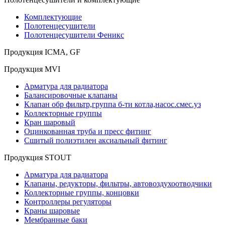
Комплектующие
Полотенцесушители
Полотенцесушители Феникс
Продукция ICMA, GF
Продукция MVI
Арматура для радиатора
Балансировочные клапаны
Клапан обр фильтр,группа б-ти котла,насос.смес.уз
Коллекторные группы
Кран шаровый
Оцинкованная труба и пресс фитинг
Сшитый полиэтилен аксиальный фитинг
Продукция STOUT
Арматура для радиатора
Клапаны, редукторы, фильтры, автовоздухоотводчики
Коллекторные группы, концовки
Контроллеры регуляторы
Краны шаровые
Мембранные баки