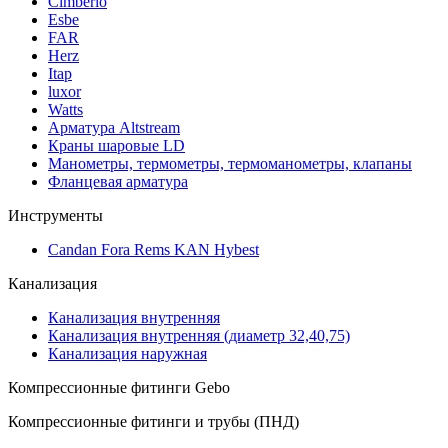
Cimberio
Esbe
FAR
Herz
Itap
luxor
Watts
Арматура Altstream
Краны шаровые LD
Манометры, термометры, термоманометры, клапаны
Фланцевая арматура
Инструменты
Candan Fora Rems KAN Hybest
Канализация
Канализация внутренняя
Канализация внутренняя (диаметр 32,40,75)
Канализация наружная
Компрессионные фитинги Gebo
Компрессионные фитинги и трубы (ПНД)