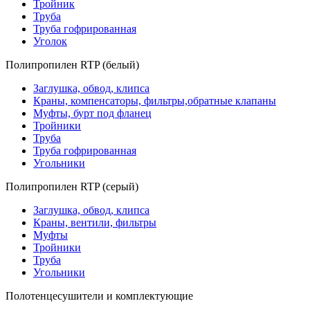
Тройник
Труба
Труба гофрированная
Уголок
Полипропилен RTP (белый)
Заглушка, обвод, клипса
Краны, компенсаторы, фильтры,обратные клапаны
Муфты, бурт под фланец
Тройники
Труба
Труба гофрированная
Угольники
Полипропилен RTP (серый)
Заглушка, обвод, клипса
Краны, вентили, фильтры
Муфты
Тройники
Труба
Угольники
Полотенцесушители и комплектующие