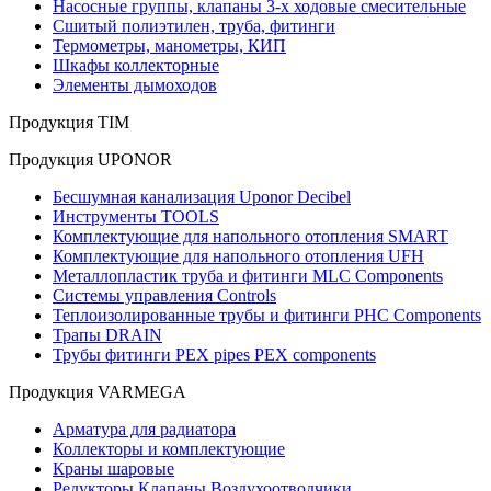
Насосные группы, клапаны 3-х ходовые смесительные
Сшитый полиэтилен, труба, фитинги
Термометры, манометры, КИП
Шкафы коллекторные
Элементы дымоходов
Продукция TIM
Продукция UPONOR
Бесшумная канализация Uponor Decibel
Инструменты TOOLS
Комплектующие для напольного отопления SMART
Комплектующие для напольного отопления UFH
Металлопластик труба и фитинги MLC Components
Системы управления Controls
Теплоизолированные трубы и фитинги PHC Components
Трапы DRAIN
Трубы фитинги PEX pipes PEX components
Продукция VARMEGA
Арматура для радиатора
Коллекторы и комплектующие
Краны шаровые
Редукторы Клапаны Воздухоотводчики