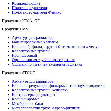
Комплектующие
Полотенцесушители
Полотенцесушители Феникс
Продукция ICMA, GF
Продукция MVI
Арматура для радиатора
Балансировочные клапаны
Клапан обр фильтр,группа б-ти котла,насос.смес.уз
Коллекторные группы
Кран шаровый
Оцинкованная труба и пресс фитинг
Сшитый полиэтилен аксиальный фитинг
Продукция STOUT
Арматура для радиатора
Клапаны, редукторы, фильтры, автовоздухоотводчики
Коллекторные группы, концовки
Контроллеры регуляторы
Краны шаровые
Мембранные баки
Металлопластик труба и пресс-фитинги