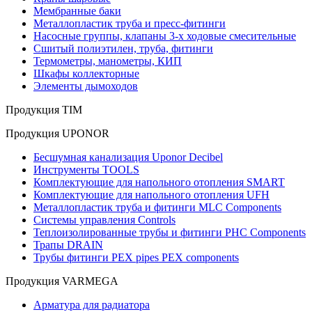
Мембранные баки
Металлопластик труба и пресс-фитинги
Насосные группы, клапаны 3-х ходовые смесительные
Сшитый полиэтилен, труба, фитинги
Термометры, манометры, КИП
Шкафы коллекторные
Элементы дымоходов
Продукция TIM
Продукция UPONOR
Бесшумная канализация Uponor Decibel
Инструменты TOOLS
Комплектующие для напольного отопления SMART
Комплектующие для напольного отопления UFH
Металлопластик труба и фитинги MLC Components
Системы управления Controls
Теплоизолированные трубы и фитинги PHC Components
Трапы DRAIN
Трубы фитинги PEX pipes PEX components
Продукция VARMEGA
Арматура для радиатора