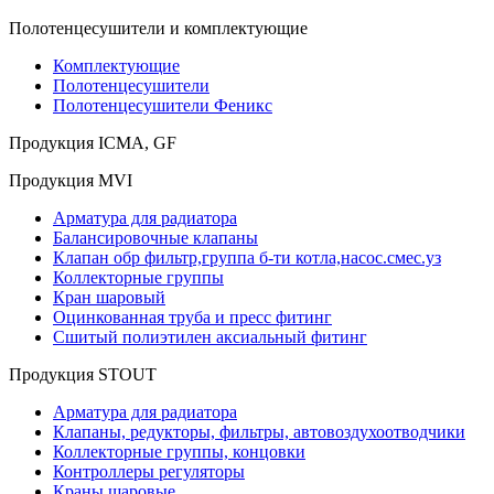
Полотенцесушители и комплектующие
Комплектующие
Полотенцесушители
Полотенцесушители Феникс
Продукция ICMA, GF
Продукция MVI
Арматура для радиатора
Балансировочные клапаны
Клапан обр фильтр,группа б-ти котла,насос.смес.уз
Коллекторные группы
Кран шаровый
Оцинкованная труба и пресс фитинг
Сшитый полиэтилен аксиальный фитинг
Продукция STOUT
Арматура для радиатора
Клапаны, редукторы, фильтры, автовоздухоотводчики
Коллекторные группы, концовки
Контроллеры регуляторы
Краны шаровые