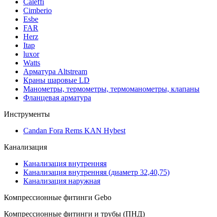
Caleffi
Cimberio
Esbe
FAR
Herz
Itap
luxor
Watts
Арматура Altstream
Краны шаровые LD
Манометры, термометры, термоманометры, клапаны
Фланцевая арматура
Инструменты
Candan Fora Rems KAN Hybest
Канализация
Канализация внутренняя
Канализация внутренняя (диаметр 32,40,75)
Канализация наружная
Компрессионные фитинги Gebo
Компрессионные фитинги и трубы (ПНД)