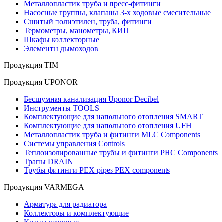
Металлопластик труба и пресс-фитинги
Насосные группы, клапаны 3-х ходовые смесительные
Сшитый полиэтилен, труба, фитинги
Термометры, манометры, КИП
Шкафы коллекторные
Элементы дымоходов
Продукция TIM
Продукция UPONOR
Бесшумная канализация Uponor Decibel
Инструменты TOOLS
Комплектующие для напольного отопления SMART
Комплектующие для напольного отопления UFH
Металлопластик труба и фитинги MLC Components
Системы управления Controls
Теплоизолированные трубы и фитинги PHC Components
Трапы DRAIN
Трубы фитинги PEX pipes PEX components
Продукция VARMEGA
Арматура для радиатора
Коллекторы и комплектующие
Краны шаровые