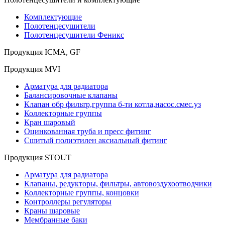
Комплектующие
Полотенцесушители
Полотенцесушители Феникс
Продукция ICMA, GF
Продукция MVI
Арматура для радиатора
Балансировочные клапаны
Клапан обр фильтр,группа б-ти котла,насос.смес.уз
Коллекторные группы
Кран шаровый
Оцинкованная труба и пресс фитинг
Сшитый полиэтилен аксиальный фитинг
Продукция STOUT
Арматура для радиатора
Клапаны, редукторы, фильтры, автовоздухоотводчики
Коллекторные группы, концовки
Контроллеры регуляторы
Краны шаровые
Мембранные баки