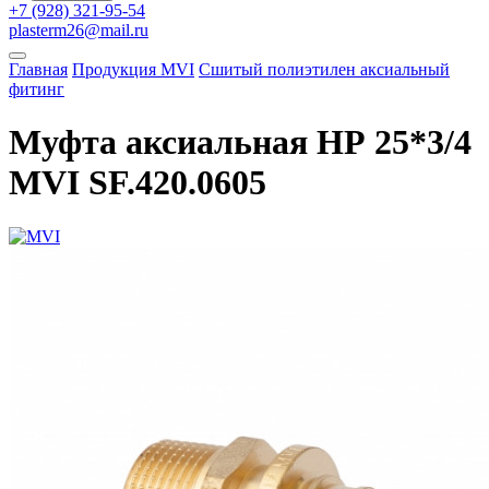
+7 (928) 321-95-54
plasterm26@mail.ru
Главная
Продукция MVI
Сшитый полиэтилен аксиальный
фитинг
Муфта аксиальная НР 25*3/4
MVI SF.420.0605