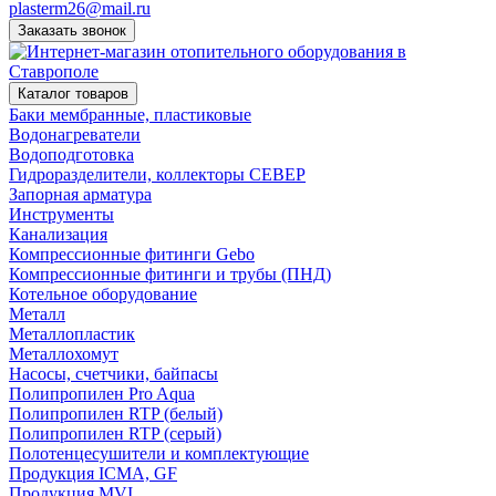
plasterm26@mail.ru
Заказать звонок
Каталог товаров
Баки мембранные, пластиковые
Водонагреватели
Водоподготовка
Гидроразделители, коллекторы СЕВЕР
Запорная арматура
Инструменты
Канализация
Компрессионные фитинги Gebo
Компрессионные фитинги и трубы (ПНД)
Котельное оборудование
Металл
Металлопластик
Металлохомут
Насосы, счетчики, байпасы
Полипропилен Pro Aqua
Полипропилен RTP (белый)
Полипропилен RTP (серый)
Полотенцесушители и комплектующие
Продукция ICMA, GF
Продукция MVI