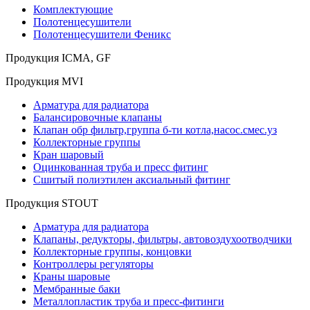
Комплектующие
Полотенцесушители
Полотенцесушители Феникс
Продукция ICMA, GF
Продукция MVI
Арматура для радиатора
Балансировочные клапаны
Клапан обр фильтр,группа б-ти котла,насос.смес.уз
Коллекторные группы
Кран шаровый
Оцинкованная труба и пресс фитинг
Сшитый полиэтилен аксиальный фитинг
Продукция STOUT
Арматура для радиатора
Клапаны, редукторы, фильтры, автовоздухоотводчики
Коллекторные группы, концовки
Контроллеры регуляторы
Краны шаровые
Мембранные баки
Металлопластик труба и пресс-фитинги