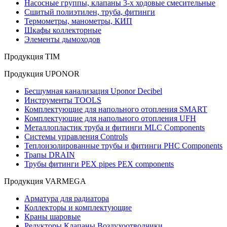
Насосные группы, клапаны 3-х ходовые смесительные
Сшитый полиэтилен, труба, фитинги
Термометры, манометры, КИП
Шкафы коллекторные
Элементы дымоходов
Продукция TIM
Продукция UPONOR
Бесшумная канализация Uponor Decibel
Инструменты TOOLS
Комплектующие для напольного отопления SMART
Комплектующие для напольного отопления UFH
Металлопластик труба и фитинги MLC Components
Системы управления Controls
Теплоизолированные трубы и фитинги PHC Components
Трапы DRAIN
Трубы фитинги PEX pipes PEX components
Продукция VARMEGA
Арматура для радиатора
Коллекторы и комплектующие
Краны шаровые
Редукторы Клапаны Воздухоотводчики