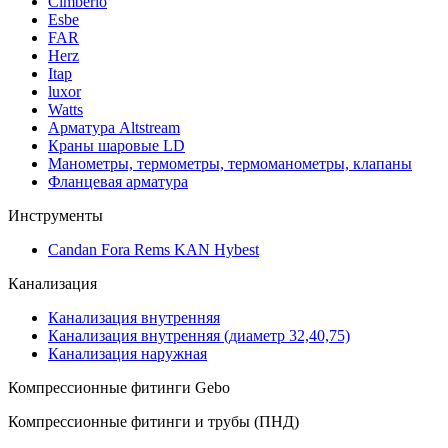
Cimberio
Esbe
FAR
Herz
Itap
luxor
Watts
Арматура Altstream
Краны шаровые LD
Манометры, термометры, термоманометры, клапаны
Фланцевая арматура
Инструменты
Candan Fora Rems KAN Hybest
Канализация
Канализация внутренняя
Канализация внутренняя (диаметр 32,40,75)
Канализация наружная
Компрессионные фитинги Gebo
Компрессионные фитинги и трубы (ПНД)