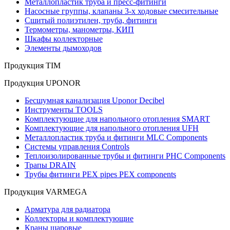
Металлопластик труба и пресс-фитинги
Насосные группы, клапаны 3-х ходовые смесительные
Сшитый полиэтилен, труба, фитинги
Термометры, манометры, КИП
Шкафы коллекторные
Элементы дымоходов
Продукция TIM
Продукция UPONOR
Бесшумная канализация Uponor Decibel
Инструменты TOOLS
Комплектующие для напольного отопления SMART
Комплектующие для напольного отопления UFH
Металлопластик труба и фитинги MLC Components
Системы управления Controls
Теплоизолированные трубы и фитинги PHC Components
Трапы DRAIN
Трубы фитинги PEX pipes PEX components
Продукция VARMEGA
Арматура для радиатора
Коллекторы и комплектующие
Краны шаровые