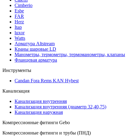
Cimberio
Esbe
FAR
Herz
Itap
luxor
Watts
Арматура Altstream
Краны шаровые LD
Манометры, термометры, термоманометры, клапаны
Фланцевая арматура
Инструменты
Candan Fora Rems KAN Hybest
Канализация
Канализация внутренняя
Канализация внутренняя (диаметр 32,40,75)
Канализация наружная
Компрессионные фитинги Gebo
Компрессионные фитинги и трубы (ПНД)