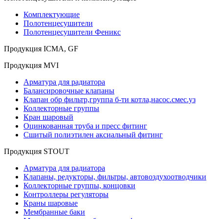
Комплектующие
Полотенцесушители
Полотенцесушители Феникс
Продукция ICMA, GF
Продукция MVI
Арматура для радиатора
Балансировочные клапаны
Клапан обр фильтр,группа б-ти котла,насос.смес.уз
Коллекторные группы
Кран шаровый
Оцинкованная труба и пресс фитинг
Сшитый полиэтилен аксиальный фитинг
Продукция STOUT
Арматура для радиатора
Клапаны, редукторы, фильтры, автовоздухоотводчики
Коллекторные группы, концовки
Контроллеры регуляторы
Краны шаровые
Мембранные баки