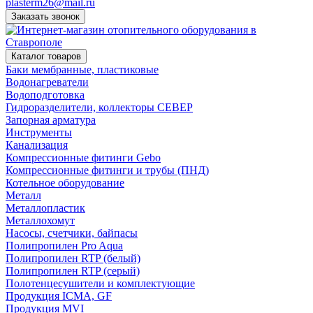
plasterm26@mail.ru
Заказать звонок
Каталог товаров
Баки мембранные, пластиковые
Водонагреватели
Водоподготовка
Гидроразделители, коллекторы СЕВЕР
Запорная арматура
Инструменты
Канализация
Компрессионные фитинги Gebo
Компрессионные фитинги и трубы (ПНД)
Котельное оборудование
Металл
Металлопластик
Металлохомут
Насосы, счетчики, байпасы
Полипропилен Pro Aqua
Полипропилен RTP (белый)
Полипропилен RTP (серый)
Полотенцесушители и комплектующие
Продукция ICMA, GF
Продукция MVI