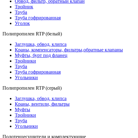
Обвод, фильтр, обратный клапан
Тройник
Труба
Труба гофрированная
Уголок
Полипропилен RTP (белый)
Заглушка, обвод, клипса
Краны, компенсаторы, фильтры,обратные клапаны
Муфты, бурт под фланец
Тройники
Труба
Труба гофрированная
Угольники
Полипропилен RTP (серый)
Заглушка, обвод, клипса
Краны, вентили, фильтры
Муфты
Тройники
Труба
Угольники
Полотенцесушители и комплектующие