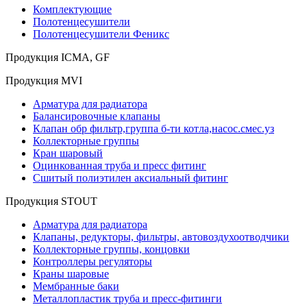
Комплектующие
Полотенцесушители
Полотенцесушители Феникс
Продукция ICMA, GF
Продукция MVI
Арматура для радиатора
Балансировочные клапаны
Клапан обр фильтр,группа б-ти котла,насос.смес.уз
Коллекторные группы
Кран шаровый
Оцинкованная труба и пресс фитинг
Сшитый полиэтилен аксиальный фитинг
Продукция STOUT
Арматура для радиатора
Клапаны, редукторы, фильтры, автовоздухоотводчики
Коллекторные группы, концовки
Контроллеры регуляторы
Краны шаровые
Мембранные баки
Металлопластик труба и пресс-фитинги