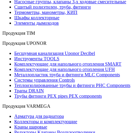
Насосные группы, клапаны 3-х ходовые смесительные
Сшитый полиэтилен, труба, фитинги
Термометры, манометры, КИП
Шкафы коллекторные
Элементы дымоходов
Продукция TIM
Продукция UPONOR
Бесшумная канализация Uponor Decibel
Инструменты TOOLS
Комплектующие для напольного отопления SMART
Комплектующие для напольного отопления UFH
Металлопластик труба и фитинги MLC Components
Системы управления Controls
Теплоизолированные трубы и фитинги PHC Components
Трапы DRAIN
Трубы фитинги PEX pipes PEX components
Продукция VARMEGA
Арматура для радиатора
Коллекторы и комплектующие
Краны шаровые
Редукторы Клапаны Воздухоотводчики