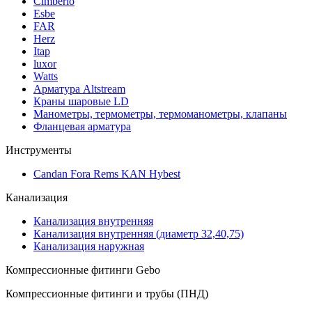
Cimberio
Esbe
FAR
Herz
Itap
luxor
Watts
Арматура Altstream
Краны шаровые LD
Манометры, термометры, термоманометры, клапаны
Фланцевая арматура
Инструменты
Candan Fora Rems KAN Hybest
Канализация
Канализация внутренняя
Канализация внутренняя (диаметр 32,40,75)
Канализация наружная
Компрессионные фитинги Gebo
Компрессионные фитинги и трубы (ПНД)